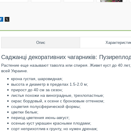
Опис
Характеристи
Саджанці декоративних чагарників: Пузиреплод
Растение еще называют таволга или спирея. Живет куст до 40 лет
всей Украине.
крона густая, шаровидная;
высота и диаметр в пределах 1.5-2.0 м;
прирост до 40 см за сезон;
листья похожи на виноградные, трехлопастные;
окрас бордовый, к осени с бронзовым оттенком;
соцветия полусферической формы;
цветки белые;
период цветения июнь-август;
осенью куст украшен красными плодами;
сорт неприхотлив к грунту, но нужен дренаж;