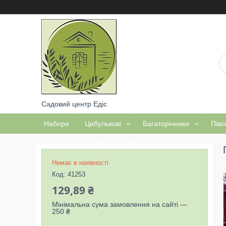
Садовий центр Едіс
Набори
Цибулькові
Багаторічники
Піво
Садова хімія, добрива, інструмент тощо
Немає в наявності
Код:
41253
129,89 ₴
Мінімальна сума замовлення на сайті —
250 ₴