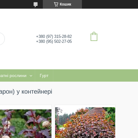
Кошик
+380 (97) 315-28-82
+380 (95) 502-27-05
натні рослини
Гурт
рон) у контейнері