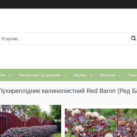
нія
Чагарники та дерева
Хвойні
Насіння
Кім
Пухиреплідник калинолистний Red Baron (Ред Ба