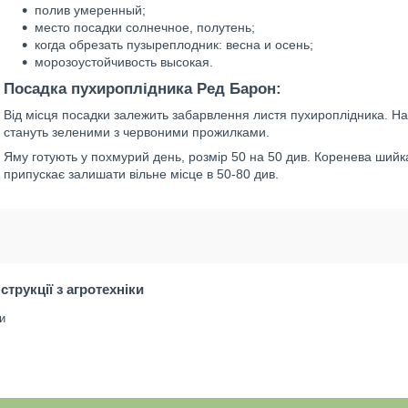
полив умеренный;
место посадки солнечное, полутень;
когда обрезать пузыреплодник: весна и осень;
морозоустойчивость высокая.
Посадка пухироплідника Ред Барон:
Від місця посадки залежить забарвлення листя пухироплідника. На 
стануть зеленими з червоними прожилками.
Яму готують у похмурий день, розмір 50 на 50 див. Коренева шийк
припускає залишати вільне місце в 50-80 див.
нструкції з агротехніки
и