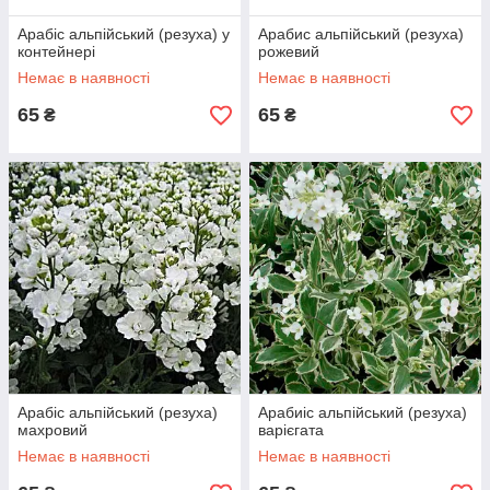
Арабіс альпійський (резуха) у
Арабис альпійський (резуха)
контейнері
рожевий
Немає в наявності
Немає в наявності
65
65
₴
₴
Арабіс альпійський (резуха)
Арабиіс альпійський (резуха)
махровий
варієгата
Немає в наявності
Немає в наявності