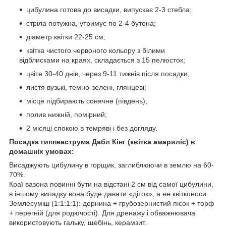
цибулина готова до висадки, випускає 2-3 стебла;
стріла потужна, утримує по 2-4 бутона;
діаметр квітки 22-25 см;
квітка чистого червоного кольору з білими
відблисками на краях, складається з 15 пелюсток;
цвіте 30-40 днів, через 9-11 тижнів після посадки;
листя вузькі, темно-зелені, глянцеві;
місце підбирають сонячне (південь);
полив нижній, помірний;
2 місяці спокою в темряві і без догляду.
Посадка гиппеаструма Дабл Кінг (квітка амариліс) в
домашніх умовах:
Висаджують цибулину в горщик, заглиблюючи в землю на 60-
70%.
Краї вазона повинні бути на відстані 2 см від самої цибулини,
в іншому випадку вона буде давати «діток», а не квітконоси.
Землесуміш (1:1:1:1): дернина + грубозернистий пісок + торф
+ перегній (для родючості). Для дренажу і обважнювача
використовують гальку, щебінь, керамзит.