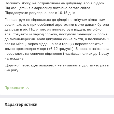
Поливати збоку, не потрапляючи на цибулину, або в піддон.
Під час цвітіння амариллису потрібно багато світла.
Підгодовувати регулярно, раз в 10-15 днів.
Гіппеаструм не відноситься до цілорічно квітучим кімнатним
рослинам, але при особливої агротехніки може давати бутони
два рази в рік. Після того як гиппеаструм відцвів, потрібно
влаштовувати їй період спокою, поступово зменшуючи полив
до липня-вересня. Коли цибулина скине листя, її поливають 1
раз на місяць через піддон, а сам горщик переставляють в
темне прохолодне місце (+6-12 градусів). З появою квітконоса
повертають на сонячне підвіконня і частішає поливи до 1 разу
на тиждень.
Щорічної пересадки амариліси не вимагають, достатньо раз в
3-4 року.
Приховати
Характеристики