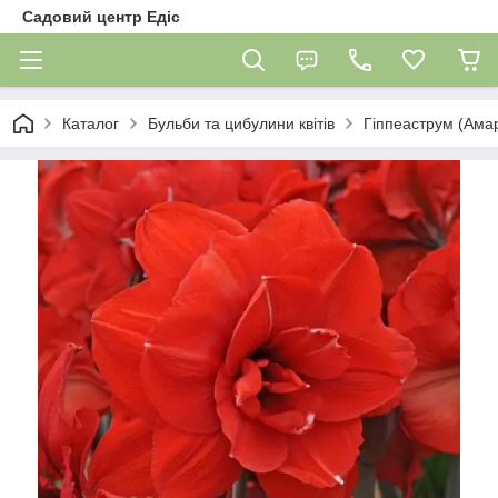
Садовий центр Едіс
Каталог
Бульби та цибулини квітів
Гіппеаструм (Амар