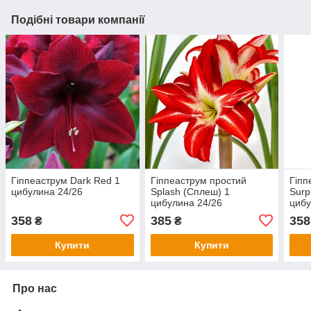
Подібні товари компанії
Гіппеаструм Dark Red 1
Гіппеаструм простий
Гіпп
цибулина 24/26
Splash (Сплеш) 1
Surp
цибулина 24/26
цибу
358
385
358
₴
₴
Купити
Купити
Про нас