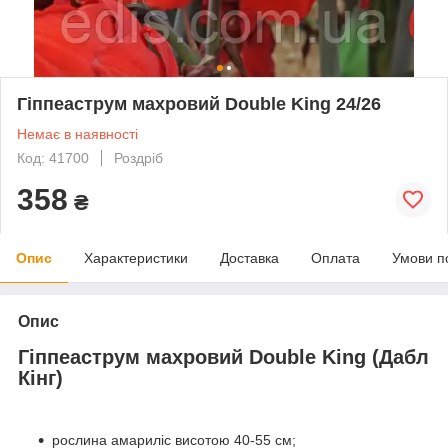
Гіппеаструм махровий Double King 24/26
Немає в наявності
Код: 41700
Роздріб
358
₴
Опис
Характеристики
Доставка
Оплата
Умови п
Опис
Гіппеаструм махровий Double King (Дабл
Кінг)
рослина амариліс висотою 40-55 см;