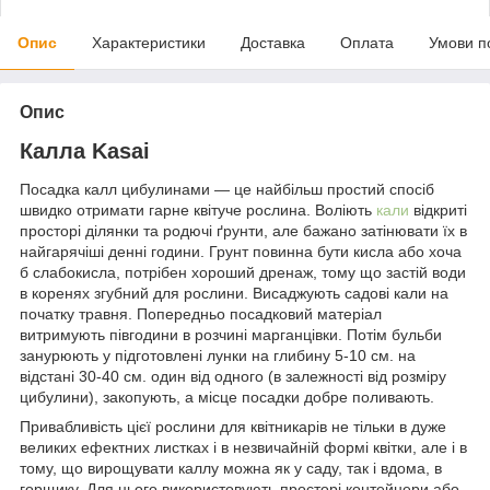
Опис
Характеристики
Доставка
Оплата
Умови п
Опис
Калла Kasai
Посадка калл цибулинами — це найбільш простий спосіб
швидко отримати гарне квітуче рослина. Воліють
кали
відкриті
просторі ділянки та родючі ґрунти, але бажано затінювати їх в
найгарячіші денні години. Грунт повинна бути кисла або хоча
б слабокисла, потрібен хороший дренаж, тому що застій води
в коренях згубний для рослини. Висаджують садові кали на
початку травня. Попередньо посадковий матеріал
витримують півгодини в розчині марганцівки. Потім бульби
занурюють у підготовлені лунки на глибину 5-10 см. на
відстані 30-40 см. один від одного (в залежності від розміру
цибулини), закопують, а місце посадки добре поливають.
Привабливість цієї рослини для квітникарів не тільки в дуже
великих ефектних листках і в незвичайній формі квітки, але і в
тому, що вирощувати каллу можна як у саду, так і вдома, в
горщику. Для цього використовують просторі контейнери або