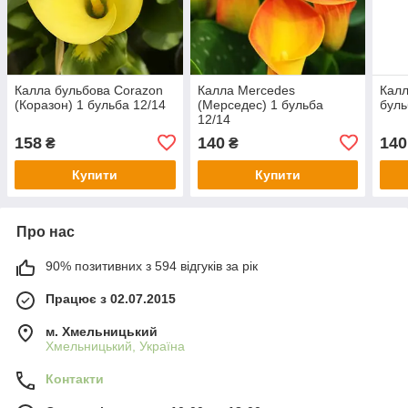
Калла бульбова Corazon
Калла Mercedes
Калл
(Коразон) 1 бульба 12/14
(Мерседес) 1 бульба
буль
12/14
158
140
140
₴
₴
Купити
Купити
Про нас
90% позитивних з 594 відгуків за рік
Працює з 02.07.2015
м. Хмельницький
Хмельницький, Україна
Контакти