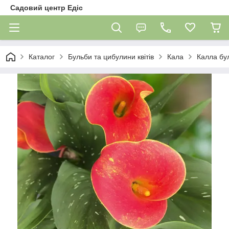
Садовий центр Едіс
Каталог
Бульби та цибулини квітів
Кала
Калла бул