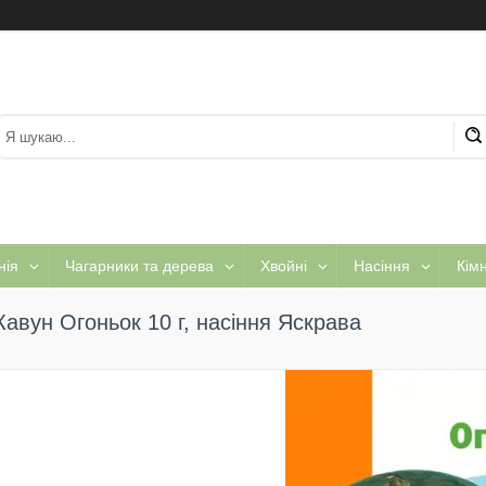
нія
Чагарники та дерева
Хвойні
Насіння
Кім
Кавун Огоньок 10 г, насіння Яскрава