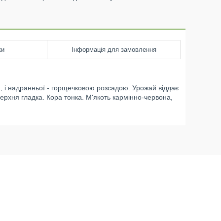
ки
Інформація для замовлення
я
,
і
надранньої
-
горщечковою
розсадою
.
Урожай
віддає
верхня гладка
.
Кора
тонка
.
М'якоть
кармінно
-червона
,