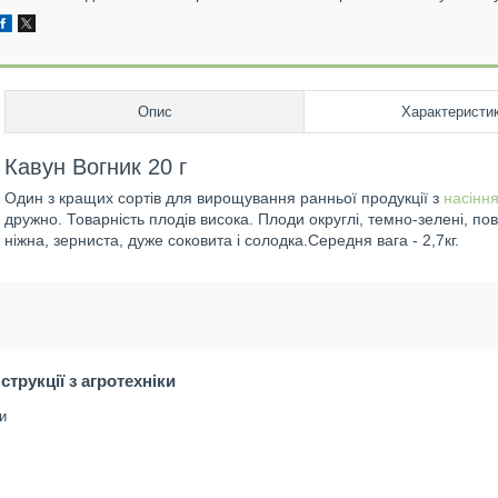
Опис
Характеристи
Кавун Вогник 20 г
Один
з кращих
сортів
для
вирощування
ранньої продукції
з
насінн
дружно
.
Товарність
плодів
висока
.
Плоди
округлі
,
темно
-
зелені
, по
ніжна,
зерниста
, дуже соковита
і
солодка.
Середня вага
-
2,7
кг
.
нструкції з агротехніки
и