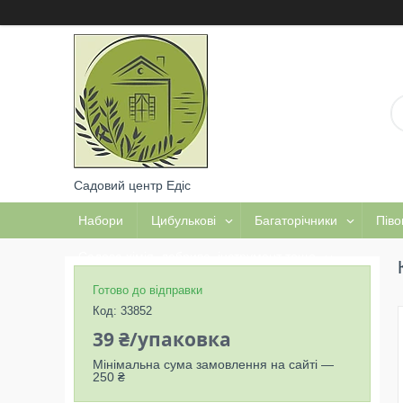
Садовий центр Едіс
Набори
Цибулькові
Багаторічники
Піво
Садова хімія, добрива, інструмент тощо
Готово до відправки
Код:
33852
39 ₴/упаковка
Мінімальна сума замовлення на сайті —
250 ₴