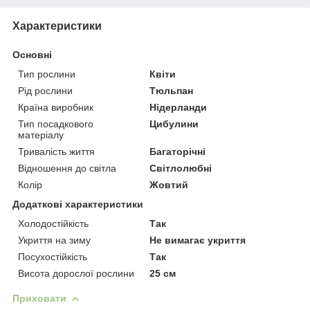
Характеристики
Основні
Тип рослини
Квіти
Рід рослини
Тюльпан
Країна виробник
Нідерланди
Тип посадкового
Цибулини
матеріалу
Тривалість життя
Багаторічні
Відношення до світла
Світлолюбні
Колір
Жовтий
Додаткові характеристики
Холодостійкість
Так
Укриття на зиму
Не вимагає укриття
Посухостійкість
Так
Висота дорослої рослини
25 см
Приховати