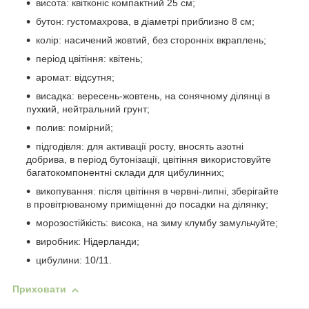
висота: квітконіс компактний 25 см;
бутон: густомахрова, в діаметрі приблизно 8 см;
колір: насичений жовтий, без сторонніх вкраплень;
період цвітіння: квітень;
аромат: відсутня;
висадка: вересень-жовтень, на сонячному ділянці в
пухкий, нейтральний грунт;
полив: помірний;
підгодівля: для активації росту, вносять азотні
добрива, в період бутонізації, цвітіння використовуйте
багатокомпонентні склади для цибулинних;
викопування: після цвітіння в червні-липні, зберігайте
в провітрюваному приміщенні до посадки на ділянку;
морозостійкість: висока, на зиму клумбу замульчуйте;
виробник: Нідерланди;
цибулини: 10/11.
Приховати