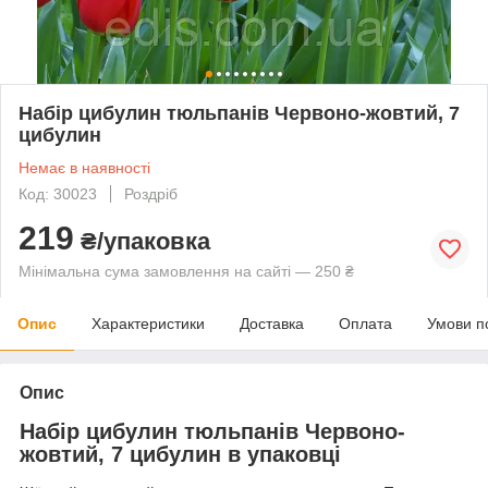
Набір цибулин тюльпанів Червоно-жовтий, 7
цибулин
Немає в наявності
Код: 30023
Роздріб
219
₴/упаковка
Мінімальна сума замовлення на сайті — 250 ₴
Опис
Характеристики
Доставка
Оплата
Умови п
Опис
Набір цибулин тюльпанів Червоно-
жовтий, 7 цибулин в упаковці