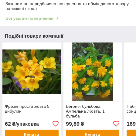
Законом не передбачено повернення та обмін даного товару
належної якості
Всі умови повернення
Подібні товари компанії
Фрезія проста жовта 5
Бегонія бульбова
Набі
цибулин
Ампельна Жовта, 1
сонц
бульба
62
99,89
169
₴/упаковка
₴
Купити
Купити