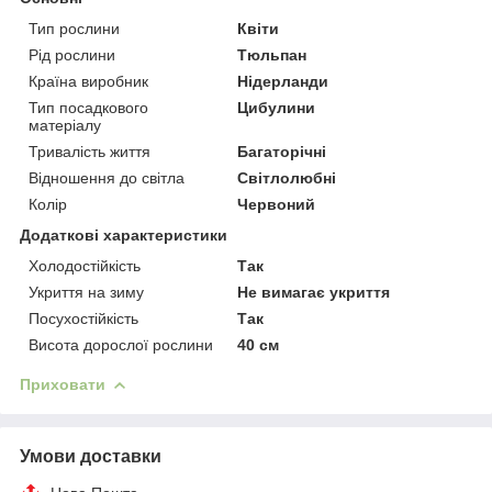
Тип рослини
Квіти
Рід рослини
Тюльпан
Країна виробник
Нідерланди
Тип посадкового
Цибулини
матеріалу
Тривалість життя
Багаторічні
Відношення до світла
Світлолюбні
Колір
Червоний
Додаткові характеристики
Холодостійкість
Так
Укриття на зиму
Не вимагає укриття
Посухостійкість
Так
Висота дорослої рослини
40 см
Приховати
Умови доставки