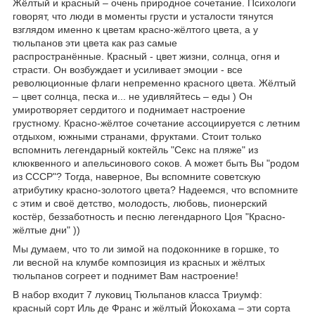
Жёлтый и красный – очень природное сочетание. Психологи
говорят, что люди в моменты грусти и усталости тянутся
взглядом именно к цветам красно-жёлтого цвета, а у
тюльпанов эти цвета как раз самые
распространённые. Красный - цвет жизни, солнца, огня и
страсти. Он возбуждает и усиливает эмоции - все
революционные флаги непременно красного цвета. Жёлтый
– цвет солнца, песка и... не удивляйтесь – еды ) Он
умиротворяет сердитого и поднимает настроение
грустному. Красно-жёлтое сочетание ассоциируется с летним
отдыхом, южными странами, фруктами. Стоит только
вспомнить легендарный коктейль "Секс на пляже" из
клюквенного и апельсинового соков. А может быть Вы "родом
из СССР"? Тогда, наверное, Вы вспомните советскую
атрибутику красно-золотого цвета? Надеемся, что вспомните
с этим и своё детство, молодость, любовь, пионерский
костёр, беззаботность и песню легендарного Цоя "Красно-
жёлтые дни" ))
Мы думаем, что то ли зимой на подоконнике в горшке, то
ли весной на клумбе композиция из красных и жёлтых
тюльпанов согреет и поднимет Вам настроение!
В набор входит 7 луковиц Тюльпанов класса Триумф:
красный сорт Иль де Франс и жёлтый Йокохама – эти сорта