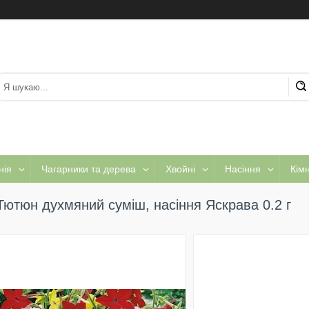
нія
Чагарники та дерева
Хвойні
Насіння
Кім
Тютюн духмяний суміш, насіння Яскрава 0.2 г