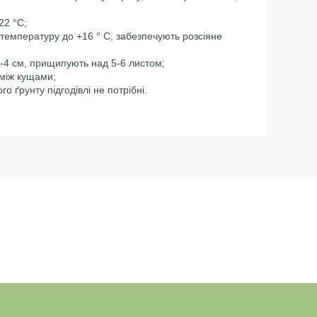
22 °C;
 температуру до +16 ° C, забезпечують розсіяне
 3-4 см, прищипують над 5-6 листом;
 між кущами;
о ґрунту підгодівлі не потрібні.