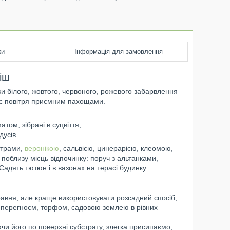
ки
Інформація для замовлення
іш
ки білого, жовтого, червоного, рожевого забарвлення
рнє повітря приємним пахощами.
атом, зібрані в суцвіття;
дусів.
страми,
веронікою
, сальвією, цинерарією, клеомою,
поблизу місць відпочинку: поруч з альтанками,
Садять тютюн і в вазонах на терасі будинку.
равня, але краще використовувати розсадний спосіб;
 з перегноєм, торфом, садовою землею в рівних
и його по поверхні субстрату, злегка присипаємо,