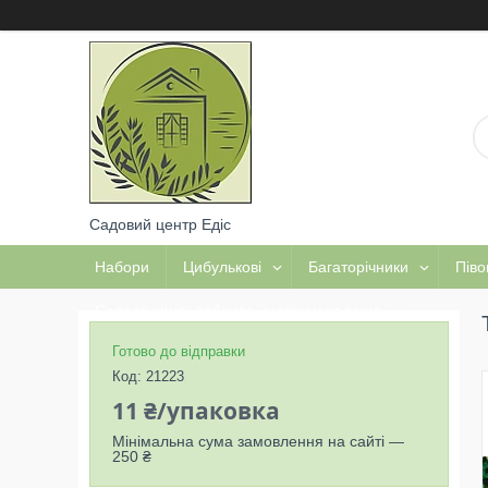
Садовий центр Едіс
Набори
Цибулькові
Багаторічники
Піво
Садова хімія, добрива, інструмент тощо
Готово до відправки
Код:
21223
11 ₴/упаковка
Мінімальна сума замовлення на сайті —
250 ₴