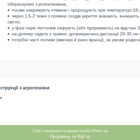
обприскуємо з розпилювача;
посіви накривають плівкою і пророщують при температурі 18-
через 1,5-2 тижні з появою сходів укриття знімають, знижують
світло;
у фазі пари листочків пікірують (або проривають) на відстані
на ділянку садять з травня, дотримуючись дистанції 20-30 см
потрібні часті поливи (ввечері й рано вранці), за умови родючог
нструкції з агротехніки
и
Prom.ua
Сайт створений на маркетплейсі
Продавець на Bigl.ua