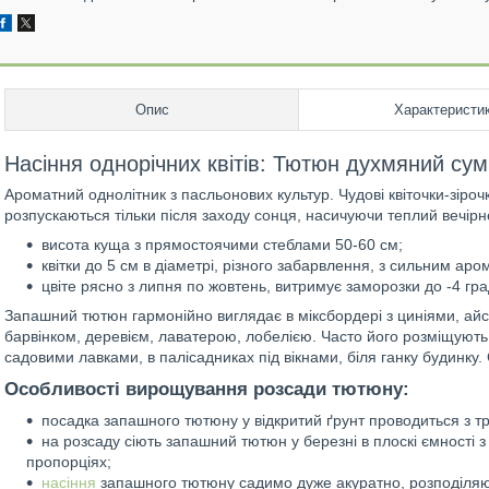
Опис
Характеристи
Насіння однорічних квітів: Тютюн духмяний сум
Ароматний однолітник з пасльонових культур. Чудові квіточки-зіроч
розпускаються тільки після заходу сонця, насичуючи теплий вечі
висота куща з прямостоячими стеблами 50-60 см;
квітки до 5 см в діаметрі, різного забарвлення, з сильним аром
цвіте рясно з липня по жовтень, витримує заморозки до -4 гра
Запашний тютюн гармонійно виглядає в міксбордері з циніями, ай
барвінком, деревієм, лаватерою, лобелією. Часто його розміщують 
садовими лавками, в палісадниках під вікнами, біля ганку будинку. 
Особливості вирощування розсади тютюну:
посадка запашного тютюну у відкритий ґрунт проводиться з т
на розсаду сіють запашний тютюн у березні в плоскі ємності
пропорціях;
насіння
запашного тютюну садимо дуже акуратно, розподіляюч