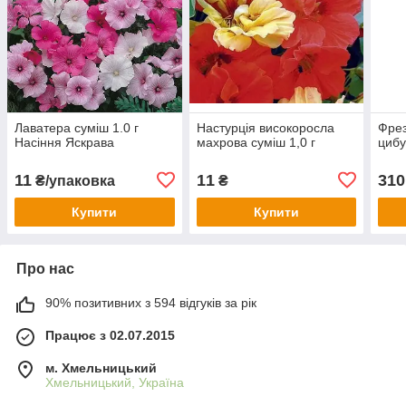
Лаватера суміш 1.0 г
Настурція високоросла
Фрез
Насіння Яскрава
махрова суміш 1,0 г
циб
11
11
310
₴/упаковка
₴
Купити
Купити
Про нас
90% позитивних з 594 відгуків за рік
Працює з 02.07.2015
м. Хмельницький
Хмельницький, Україна