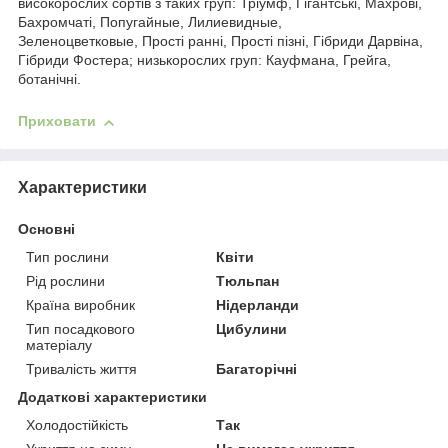
високорослих сортів з таких груп: Тріумф, Гігантські, Махрові,
Бахромчаті, Попугайные, Лилиевидные,
Зеленоцветковые, Прості ранні, Прості пізні, Гібриди Дарвіна,
Гібриди Фостера; низькорослих груп: Кауфмана, Грейга,
ботанічні.
Приховати
Характеристики
Основні
Тип рослини
Квіти
Рід рослини
Тюльпан
Країна виробник
Нідерланди
Тип посадкового
Цибулини
матеріалу
Тривалість життя
Багаторічні
Додаткові характеристики
Холодостійкість
Так