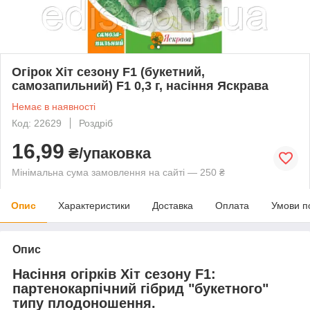
Огірок Хіт сезону F1 (букетний,
самозапильний) F1 0,3 г, насіння Яскрава
Немає в наявності
Код: 22629
Роздріб
16,99
₴/упаковка
Мінімальна сума замовлення на сайті — 250 ₴
Опис
Характеристики
Доставка
Оплата
Умови п
Опис
Насіння огірків Хіт сезону F1:
партенокарпічний гібрид "букетного"
типу плодоношення.