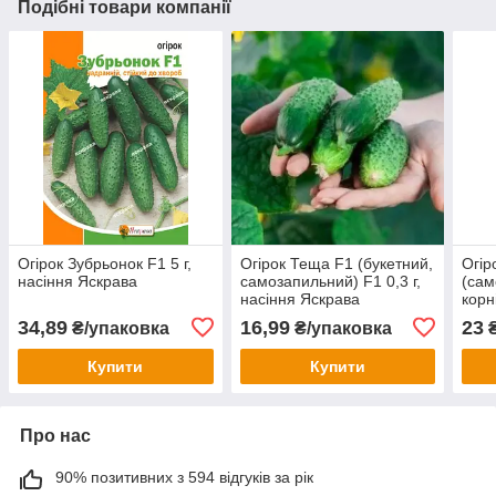
Подібні товари компанії
Огірок Зубрьонок F1 5 г,
Огірок Теща F1 (букетний,
Огір
насіння Яскрава
самозапильний) F1 0,3 г,
(сам
насіння Яскрава
корн
г., 
34,89
16,99
23
₴/упаковка
₴/упаковка
₴
Купити
Купити
Про нас
90% позитивних з 594 відгуків за рік