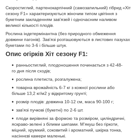
Скоростиглий, партенокарпічний (самозапильний) гібрид «Хіт
сезону F1» характеризуються жіночим типом цвітіння з
букетним закладенням зав'язей і одночасним наливом
великої кількості плодів.
Рослина індетермінантна (без природного обмеження
довжини пагонів). Зав'язі розташовуються в листових пазухах
букетами по 3-6 і більше штук.
Опис огірків Хіт сезону F1:
ранньостиглий, плодоношення починається з 42-48-
го дня після сходів;
рослина плетиста, розгалужена;
товарна врожайність 6-7 кг з кожної рослини або
більше 13,2 кг/м2 у відкритому грунті;
розмір плодів: довжина 10-12 см, маса 90-100 г;
зав'язі пучкові (букетні) по 2-6 шт.
плоди вирівняні за формою та розміром, циліндричні,
яскраво-зелені з білими шипами. М'якуш без гіркоти,
міцний, хрумкий, соковитий і ароматний, шкірка тонка,
насіннєві камери маленькі.