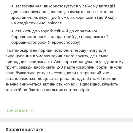
застосування: використовується у свіжому вигляді і
для консервування, зеленці знімають на всіх етапах
зростання: як пікулі (до 5 см), як корнішони (до 9 см) і
на стадії технічної зрілості;
стійкість до хвороб: стійкий до справжньої
борошнистої роси, толерантний до несправжньої
борошнистої роси (пероноспорозу);
Партенокарпічні гібриди потрібні в першу чергу для
вирощування в умовах захищеного ґрунту, де немає
природних запилювачів. Але і при вирощуванні у відкритому
ґрунті, завжди варто сіяти 2-3 партенокарпічні сорти. Інколи
вони буквально рятують сезон, коли на тривалий час
встановлюється дощова, вітряна погода. За такої погоди
значно знижується активність комах і, відповідно, кількість
зав'язей на бджолозапильних сортах огірків.
Приховати
Характеристики