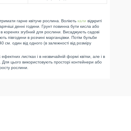
тримати гарне квітуче рослина. Воліють
кали
відкриті
гарячіші денні години. Грунт повинна бути кисла або
 в коренях згубний для рослини. Висаджують садові
ть півгодини в розчині марганцівки. Потім бульби
40 см. один від одного (в залежності від розміру
 ефектних листках і в незвичайній формі квітки, але і в
у. Для цього використовують просторі контейнери або
 росту рослини.