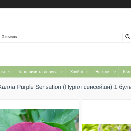
нія
Чагарники та дерева
Хвойні
Насіння
Кім
Калла Purple Sensation (Пурпл сенсейшн) 1 бул