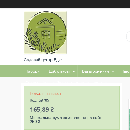
Садовий центр Едіс
Набори
Цибулькові
Багаторічники
Піво
Садова хімія, добрива, інструмент тощо
Немає в наявності
Код:
59785
165,89 ₴
Мінімальна сума замовлення на сайті —
250 ₴