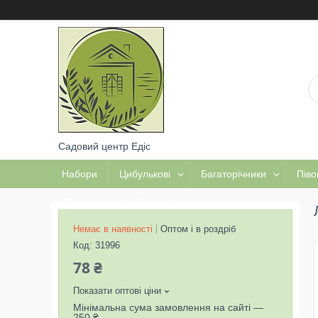
Садовий центр Едіс
Набори
Цибулькові
Багаторічники
Піво
Садова хімія, добрива, інструмент тощо
Немає в наявності
Оптом і в роздріб
Код:
31996
78 ₴
Показати оптові ціни
Мінімальна сума замовлення на сайті —
250 ₴