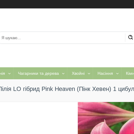
нія
Чагарники та дерева
Хвойні
Насіння
Кім
Лілія LO гібрид Pink Heaven (Пінк Хевен) 1 цибу