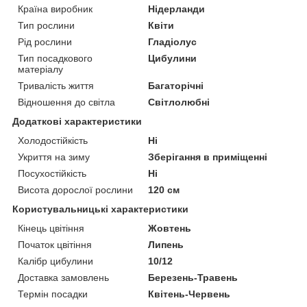
Країна виробник
Нідерланди
Тип рослини
Квіти
Рід рослини
Гладіолус
Тип посадкового
Цибулини
матеріалу
Тривалість життя
Багаторічні
Відношення до світла
Світлолюбні
Додаткові характеристики
Холодостійкість
Ні
Укриття на зиму
Зберігання в приміщенні
Посухостійкість
Ні
Висота дорослої рослини
120 см
Користувальницькі характеристики
Кінець цвітіння
Жовтень
Початок цвітіння
Липень
Калібр цибулини
10/12
Доставка замовлень
Березень-Травень
Термін посадки
Квітень-Червень