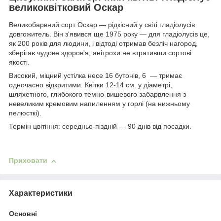
великоквітковий Оскар
Великобарвний сорт Оскар — рідкісний у світі гладіолусів
довгожитель. Він з'явився ще 1975 року — для гладіолусів це,
як 200 років для людини, і відтоді отримав безліч нагород,
зберігає чудове здоров'я, анітрохи не втративши сортові
якості.
Високий, міцний устілка несе 16 бутонів, 6 — тримає
одночасно відкритими. Квітки 12-14 см. у діаметрі,
шляхетного, глибокого темно-вишевого забарвлення з
невеликим кремовим напиленням у горлі (на нижньому
пелюсткі).
Термін цвітіння: середньо-піздній — 90 днів від посадки.
Приховати
Характеристики
Основні