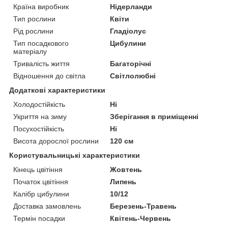
Країна виробник
Нідерланди
Тип рослини
Квіти
Рід рослини
Гладіолус
Тип посадкового
Цибулини
матеріалу
Тривалість життя
Багаторічні
Відношення до світла
Світлолюбні
Додаткові характеристики
Холодостійкість
Ні
Укриття на зиму
Зберігання в приміщенні
Посухостійкість
Ні
Висота дорослої рослини
120 см
Користувальницькі характеристики
Кінець цвітіння
Жовтень
Початок цвітіння
Липень
Калібр цибулини
10/12
Доставка замовлень
Березень-Травень
Термін посадки
Квітень-Червень