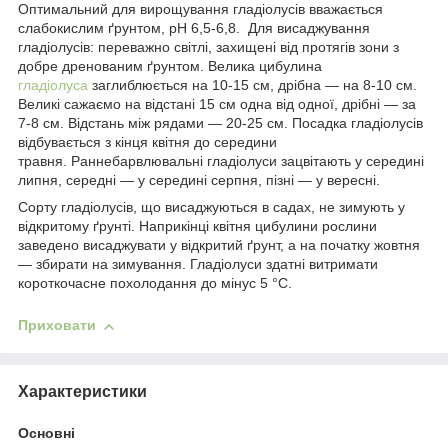
Оптимальний для вирощування гладіолусів вважається
слабокислим ґрунтом, pH 6,5-6,8. Для висаджування
гладіолусів: переважно світлі, захищені від протягів зони з
добре дренованим ґрунтом. Велика цибулина
гладіолуса
заглиблюється на 10-15 см, дрібна — на 8-10 см.
Великі сажаємо на відстані 15 см одна від одної, дрібні — за
7-8 см. Відстань між рядами — 20-25 см.
Посадка гладіолусів
відбувається з кінця квітня до середини
травня. Раннебарвлювальні гладіолуси зацвітають у середині
липня, середні — у середині серпня, пізні — у вересні.
Сорту гладіолусів, що висаджуються в садах, не зимують у
відкритому ґрунті. Наприкінці квітня цибулини рослини
заведено висаджувати у відкритий ґрунт, а на початку жовтня
— збирати на зимування. Гладіолуси здатні витримати
короткочасне похолодання до мінус 5 °C.
Приховати
Характеристики
Основні