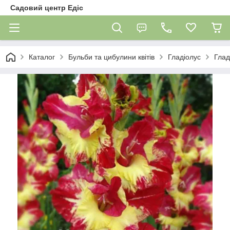
Садовий центр Едіс
Каталог
Бульби та цибулини квітів
Гладіолус
Глад