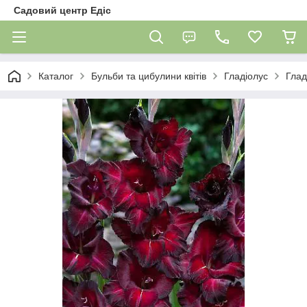
Садовий центр Едіс
Каталог
Бульби та цибулини квітів
Гладіолус
Глад