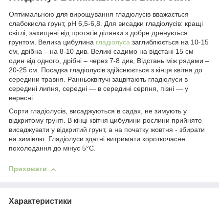
Оптимальною для вирощування гладіолусів вважається
слабокисла грунт, рН 6,5-6,8. Для висадки гладіолусів: кращі
світлі, захищені від протягів ділянки з добре дренується
грунтом. Велика цибулина
гладіолуса
заглиблюється на 10-15
см, дрібна – на 8-10 див. Великі садимо на відстані 15 см
один від одного, дрібні – через 7-8 див, Відстань між рядами –
20-25 см. Посадка гладіолусів здійснюється з кінця квітня до
середини травня.
Ранньоквітучі зацвітають гладіолуси в
середині липня, середні — в середині серпня, пізні — у
вересні.
Сорти гладіолусів, висаджуються в садах, не зимують у
відкритому грунті. В кінці квітня цибулини рослини прийнято
висаджувати у відкритий грунт, а на початку жовтня - збирати
на зимівлю. Гладіолуси здатні витримати короткочасне
похолодання до мінус 5°C.
Приховати
Характеристики