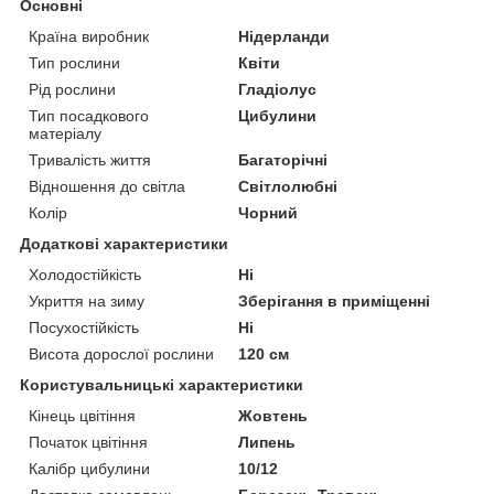
Основні
Країна виробник
Нідерланди
Тип рослини
Квіти
Рід рослини
Гладіолус
Тип посадкового
Цибулини
матеріалу
Тривалість життя
Багаторічні
Відношення до світла
Світлолюбні
Колір
Чорний
Додаткові характеристики
Холодостійкість
Ні
Укриття на зиму
Зберігання в приміщенні
Посухостійкість
Ні
Висота дорослої рослини
120 см
Користувальницькі характеристики
Кінець цвітіння
Жовтень
Початок цвітіння
Липень
Калібр цибулини
10/12