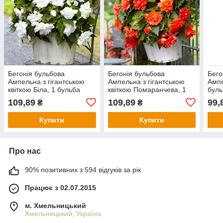
Бегонія бульбова
Бегонія бульбова
Бего
Ампельна з гігантською
Ампельна з гігантською
Ампе
квіткою Біла, 1 бульба
квіткою Помаранчева, 1
буль
бульба
109,89
109,89
99,
₴
₴
Купити
Купити
Про нас
90% позитивних з 594 відгуків за рік
Працює з 02.07.2015
м. Хмельницький
Хмельницький, Україна