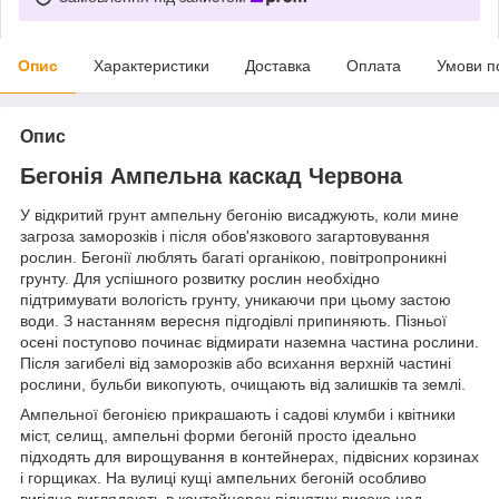
Опис
Характеристики
Доставка
Оплата
Умови п
Опис
Бегонія Ампельна каскад Червона
У відкритий грунт ампельну бегонію висаджують, коли мине
загроза заморозків і після обов'язкового загартовування
рослин. Бегонії люблять багаті органікою, повітропроникні
грунту. Для успішного розвитку рослин необхідно
підтримувати вологість грунту, уникаючи при цьому застою
води. З настанням вересня підгодівлі припиняють. Пізньої
осені поступово починає відмирати наземна частина рослини.
Після загибелі від заморозків або всихання верхній частині
рослини, бульби викопують, очищають від залишків та землі.
Ампельної бегонією прикрашають і садові клумби і квітники
міст, селищ, ампельні форми бегоній просто ідеально
підходять для вирощування в контейнерах, підвісних корзинах
і горщиках. На вулиці кущі ампельних бегоній особливо