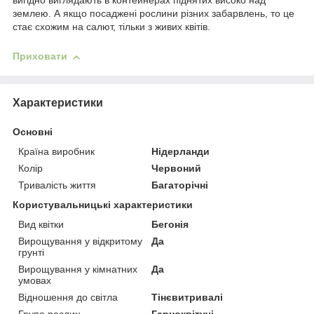
вигідно виглядають в контейнерах піднятих високо над
землею. А якщо посаджені рослини різних забарвлень, то це
стає схожим на салют, тільки з живих квітів.
Приховати
Характеристики
Основні
Країна виробник
Нідерланди
Колір
Червоний
Тривалість життя
Багаторічні
Користувальницькі характеристики
Вид квітки
Бегонія
Вирощування у відкритому
Да
грунті
Вирощування у кімнатних
Да
умовах
Відношення до світла
Тінєвитривалі
Група рослин
Гарноквітучі