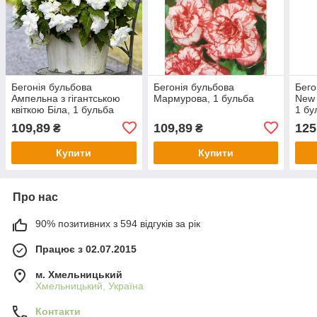
Бегонія бульбова
Бегонія бульбова
Бего
Ампельна з гігантською
Мармурова, 1 бульба
New 
квіткою Біла, 1 бульба
1 бу
109,89
109,89
125
₴
₴
Купити
Купити
Про нас
90% позитивних з 594 відгуків за рік
Працює з 02.07.2015
м. Хмельницький
Хмельницький, Україна
Контакти