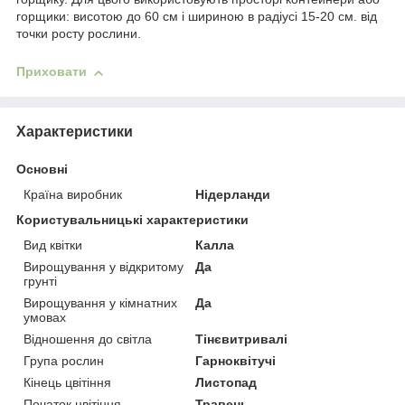
горщики: висотою до 60 см і шириною в радіусі 15-20 см. від
точки росту рослини.
Приховати
Характеристики
Основні
Країна виробник
Нідерланди
Користувальницькі характеристики
Вид квітки
Калла
Вирощування у відкритому
Да
грунті
Вирощування у кімнатних
Да
умовах
Відношення до світла
Тінєвитривалі
Група рослин
Гарноквітучі
Кінець цвітіння
Листопад
Початок цвітіння
Травень