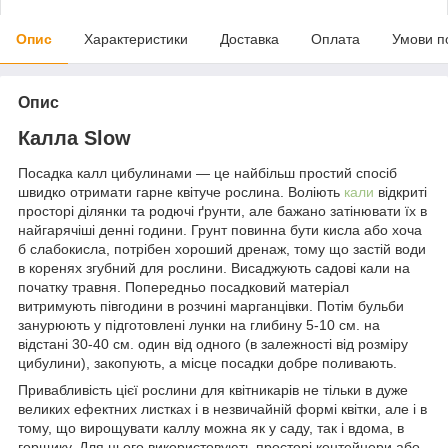
Опис
Характеристики
Доставка
Оплата
Умови п
Опис
Калла Slow
Посадка калл цибулинами — це найбільш простий спосіб
швидко отримати гарне квітуче рослина. Воліють
кали
відкриті
просторі ділянки та родючі ґрунти, але бажано затінювати їх в
найгарячіші денні години. Грунт повинна бути кисла або хоча
б слабокисла, потрібен хороший дренаж, тому що застій води
в коренях згубний для рослини. Висаджують садові кали на
початку травня. Попередньо посадковий матеріал
витримують півгодини в розчині марганцівки. Потім бульби
занурюють у підготовлені лунки на глибину 5-10 см. на
відстані 30-40 см. один від одного (в залежності від розміру
цибулини), закопують, а місце посадки добре поливають.
Привабливість цієї рослини для квітникарів не тільки в дуже
великих ефектних листках і в незвичайній формі квітки, але і в
тому, що вирощувати каллу можна як у саду, так і вдома, в
горщику. Для цього використовують просторі контейнери або