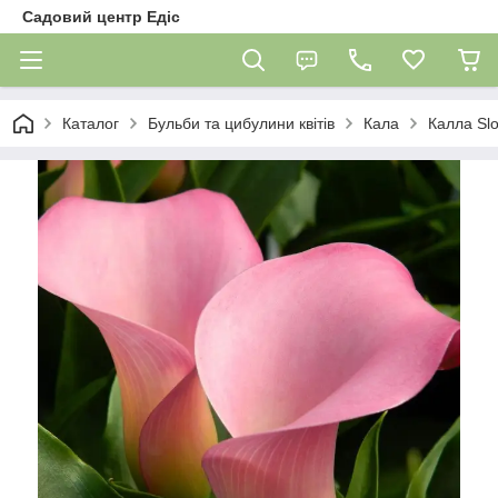
Садовий центр Едіс
Каталог
Бульби та цибулини квітів
Кала
Калла Sl