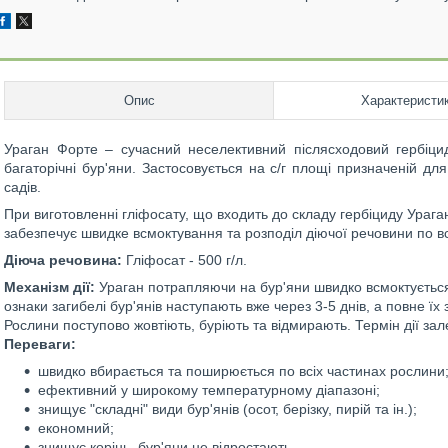
Опис
Характеристи
Ураган Форте –
сучасний неселективний післясходовий гербіци
багаторічні бур'яни. Застосовується на с/г площі призначеній для
садів.
При виготовленні гліфосату, що входить до складу гербіциду Урага
забезпечує швидке всмоктування та розподіл діючої речовини по в
Діюча речовина:
Гліфосат - 500 г/л.
Механізм дії:
Ураган потрапляючи на бур'яни швидко всмоктується
ознаки загибелі бур'янів наступають вже через 3-5 днів, а повне їх
Рослини поступово жовтіють, буріють та відмирають. Термін дії зале
Переваги:
швидко вбирається та поширюється по всіх частинах рослини
ефективний у широкому температурному діапазоні;
знищує "складні" види бур'янів (осот, берізку, пирій та ін.);
економний;
знищує корінь, бур'яни не відростають.