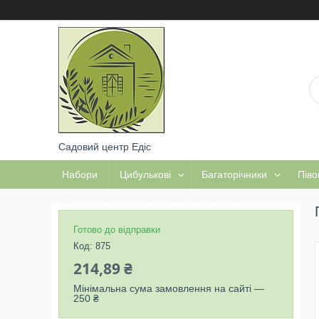
Садовий центр Едіс
Набори
Цибулькові
Багаторічники
Піво
Садова хімія, добрива, інструмент тощо
Готово до відправки
Код:
875
214,89 ₴
Мінімальна сума замовлення на сайті —
250 ₴