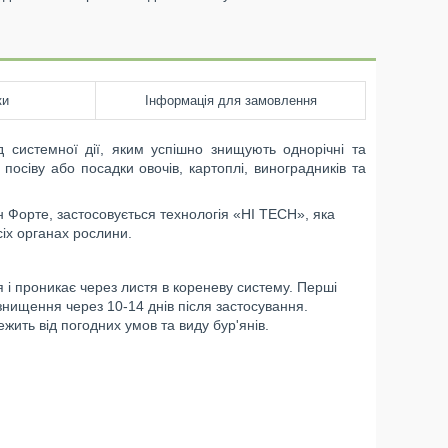
ки
Інформація для замовлення
д системної дії, яким успішно знищують однорічні та
 посіву або посадки овочів, картоплі, виноградників та
н Форте, застосовується технологія «HI TECH», яка
сіх органах рослини.
 і проникає через листя в кореневу систему. Перші
 знищення через 10-14 днів після застосування.
жить від погодних умов та виду бур'янів.
;