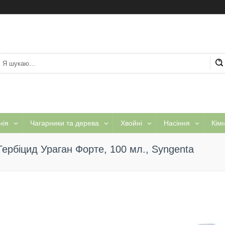
нія
Чагарники та дерева
Хвойні
Насіння
Кім
Гербіцид Ураган Форте, 100 мл., Syngenta