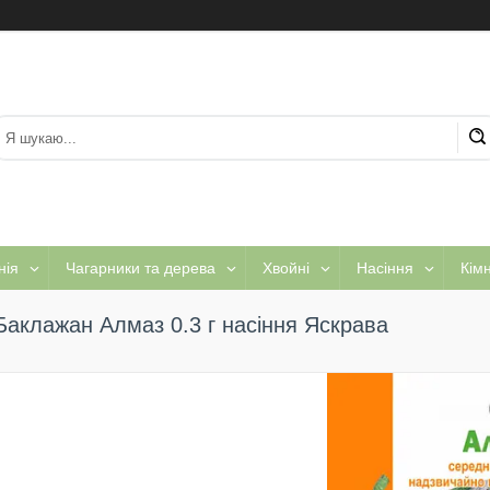
нія
Чагарники та дерева
Хвойні
Насіння
Кім
Баклажан Алмаз 0.3 г насіння Яскрава