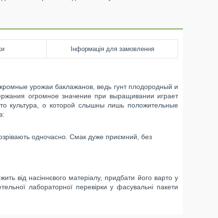
ки
Інформація для замовлення
скромные урожаи баклажанов, ведь гунт плодородный и
держания огромное значение при выращивании играет
 это культура, о которой слышны лишь положительные
в:
, дозрівають одночасно. Смак дуже приємний, без
ить від насіннєвого матеріалу, придбати його варто у
ретельної лабораторної перевірки у фасувальні пакети