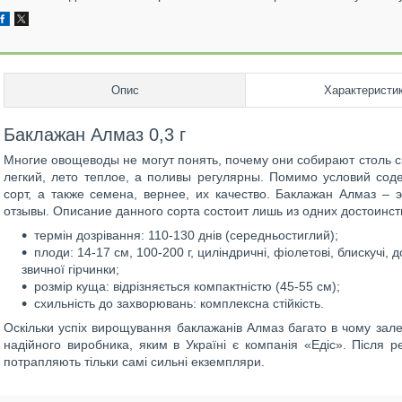
Опис
Характеристи
Баклажан Алмаз 0,3 г
Многие овощеводы не могут понять, почему они собирают столь 
легкий, лето теплое, а поливы регулярны. Помимо условий со
сорт, а также семена, вернее, их качество. Баклажан Алмаз –
отзывы. Описание данного сорта состоит лишь из одних достоинст
термін дозрівання: 110-130 днів (середньостиглий);
плоди: 14-17 см, 100-200 г, циліндричні, фіолетові, блискучі
звичної гірчинки;
розмір куща: відрізняється компактністю (45-55 см);
схильність до захворювань: комплексна стійкість.
Оскільки успіх вирощування баклажанів Алмаз багато в чому залеж
надійного виробника, яким в Україні є компанія «Едіс». Після 
потрапляють тільки самі сильні екземпляри.