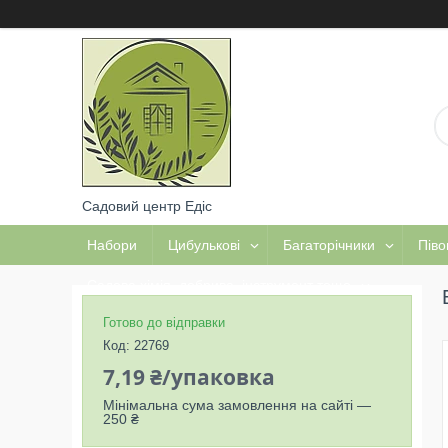
Садовий центр Едіс
Набори
Цибулькові
Багаторічники
Піво
Садова хімія, добрива, інструмент тощо
Готово до відправки
Код:
22769
7,19 ₴/упаковка
Мінімальна сума замовлення на сайті —
250 ₴