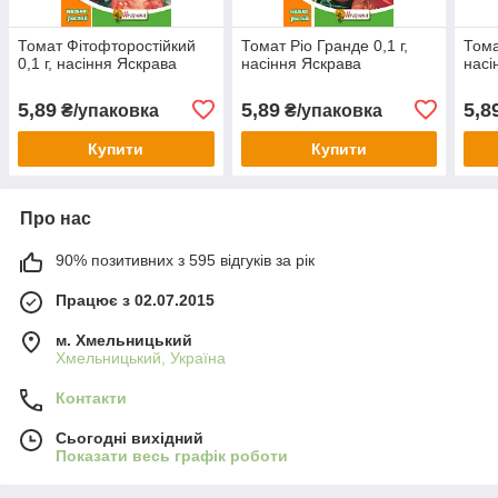
Томат Фітофторостійкий
Томат Ріо Гранде 0,1 г,
Тома
0,1 г, насіння Яскрава
насіння Яскрава
насі
5,89
5,89
5,8
₴/упаковка
₴/упаковка
Купити
Купити
Про нас
90% позитивних з 595 відгуків за рік
Працює з 02.07.2015
м. Хмельницький
Хмельницький, Україна
Контакти
Сьогодні вихідний
Показати весь графік роботи