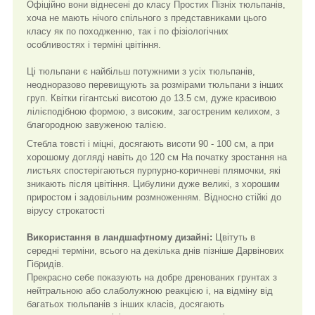
Офіційно вони віднесені до класу Простих Пізніх тюльпанів,
хоча не мають нічого спільного з представниками цього
класу як по походженню, так і по фізіологічних
особливостях і терміні цвітіння.
Ці тюльпани є найбільш потужними з усіх тюльпанів,
неодноразово перевищують за розмірами тюльпани з інших
груп. Квітки гігантські висотою до 13.5 см, дуже красивою
лілієподібною формою, з високим, загостреним келихом, з
благородною завуженою талією.
Стебла товсті і міцні, досягають висоти 90 - 100 см, а при
хорошому догляді навіть до 120 см На початку зростання на
листьяx спостерігаються пурпурно-коричневі плямочки, які
зникають після цвітіння. Цибулини дуже великі, з хорошим
приростом і задовільним розмноженням. Відносно стійкі до
вірусу строкатості
Використання в ландшафтному дизайні:
Цвітуть в
середні терміни, всього на декілька днів пізніше Дарвінових
Гібридів.
Прекрасно себе показують на добре дренованих грунтах з
нейтральною або слаболужною реакцією і, на відміну від
багатьох тюльпанів з інших класів, досягають