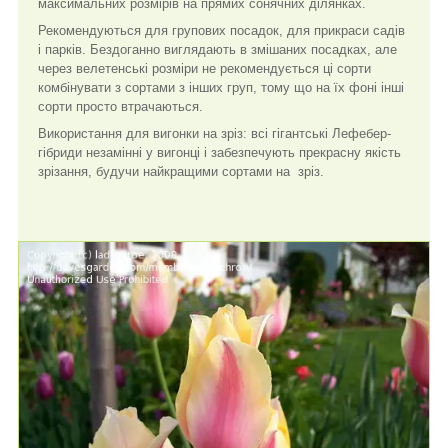
максимальних розмірів на прямих сонячних ділянках.
Рекомендуються для групових посадок, для прикраси садів
і парків. Бездоганно виглядають в змішаних посадках, але
через велетенські розміри не рекомендується ці сорти
комбінувати з сортами з інших груп, тому що на їх фоні інші
сорти просто втрачаються.
Використання для вигонки на зріз: всі гігантські Лефебер-
гібриди незамінні у вигонці і забезпечують прекрасну якість
зрізання, будучи найкращими сортами на зріз.