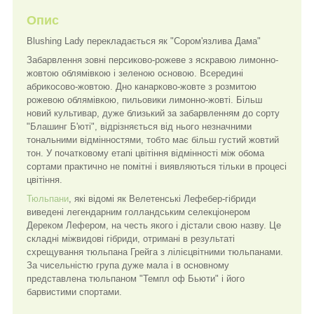
Опис
Blushing Lady перекладається як "Сором'язлива Дама"
Забарвлення зовні персиково-рожеве з яскравою лимонно-
жовтою облямівкою і зеленою основою. Всередині
абрикосово-жовтою. Дно канарково-жовте з розмитою
рожевою облямівкою, пильовики лимонно-жовті. Більш
новий культивар, дуже близький за забарвленням до сорту
"Блашинг Б'юті", відрізняється від нього незначними
тональними відмінностями, тобто має більш густий жовтий
тон. У початковому етапі цвітіння відмінності між обома
сортами практично не помітні і виявляються тільки в процесі
цвітіння.
Тюльпани
, які відомі як Велетенські Лефебер-гібриди
виведені легендарним голландським селекціонером
Дереком Лефером, на честь якого і дістали свою назву. Це
складні міжвидові гібриди, отримані в результаті
схрещування тюльпана Грейга з лілієцвітними тюльпанами.
За чисельністю група дуже мала і в основному
представлена тюльпаном "Темпл оф Бьюти" і його
барвистими спортами.