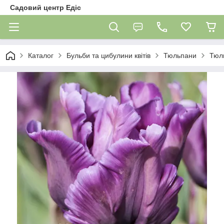
Садовий центр Едіс
Каталог
Бульби та цибулини квітів
Тюльпани
Тюл