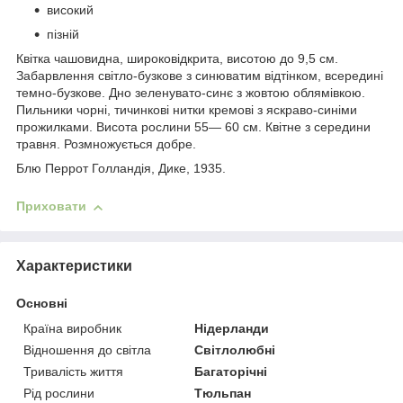
високий
пізній
Квітка чашовидна, широковідкрита, висотою до 9,5 см.
Забарвлення світло-бузкове з синюватим відтінком, всередині
темно-бузкове. Дно зеленувато-синє з жовтою облямівкою.
Пильники чорні, тичинкові нитки кремові з яскраво-синіми
прожилками. Висота рослини 55— 60 см. Квітне з середини
травня. Розмножується добре.
Блю Перрот Голландія, Дике, 1935.
Приховати
Характеристики
Основні
Країна виробник
Нідерланди
Відношення до світла
Світлолюбні
Тривалість життя
Багаторічні
Рід рослини
Тюльпан