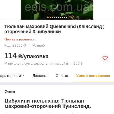
Тюльпан махровий Queensland (Квінсленд )
оторочений 3 цибулинки
Немає в наявності
Код: 22303-3
Роздріб
114
₴/упаковка
Мінімальна сума замовлення на сайті — 250 ₴
арактеристики
Доставка
Оплата
Умови повернення
Опис
Цибулини тюльпанів: Тюльпан
махровий-оторочений Куинсленд.