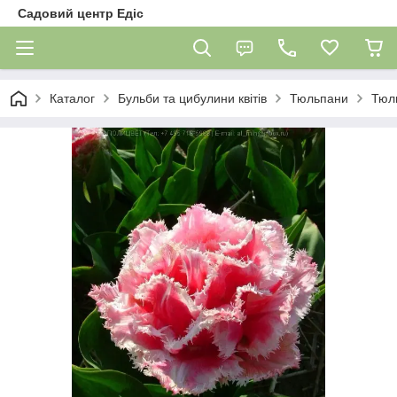
Садовий центр Едіс
Каталог
Бульби та цибулини квітів
Тюльпани
Тюл