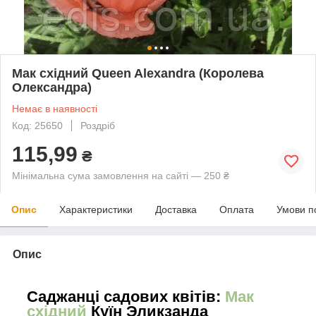
Мак східний Queen Alexandra (Королева
Олександра)
Немає в наявності
Код: 25650
Роздріб
115,99
₴
Мінімальна сума замовлення на сайті — 250 ₴
Опис
Характеристики
Доставка
Оплата
Умови п
Опис
Саджанці садових квітів:
Мак
східний
Куїн Эликзанда