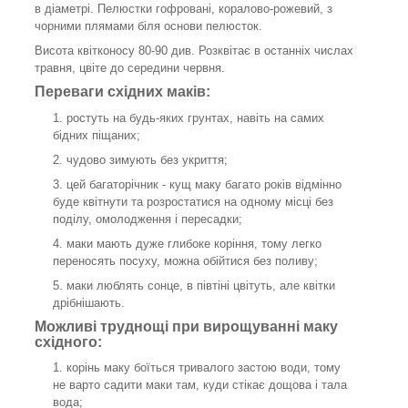
в діаметрі. Пелюстки гофровані, коралово-рожевий, з
чорними плямами біля основи пелюсток.
Висота квітконосу 80-90 див. Розквітає в останніх числах
травня, цвіте до середини червня.
Переваги східних маків:
ростуть на будь-яких грунтах, навіть на самих
бідних піщаних;
чудово зимують без укриття;
цей багаторічник - кущ маку багато років відмінно
буде квітнути та розростатися на одному місці без
поділу, омолодження і пересадки;
маки мають дуже глибоке коріння, тому легко
переносять посуху, можна обійтися без поливу;
маки люблять сонце, в півтіні цвітуть, але квітки
дрібнішають.
Можливі труднощі при вирощуванні маку
східного:
корінь маку боїться тривалого застою води, тому
не варто садити маки там, куди стікає дощова і тала
вода;