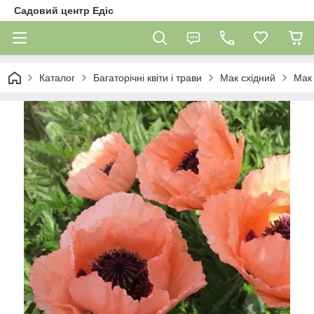
Садовий центр Едіс
Каталог
Багаторічні квіти і трави
Мак східний
Мак 