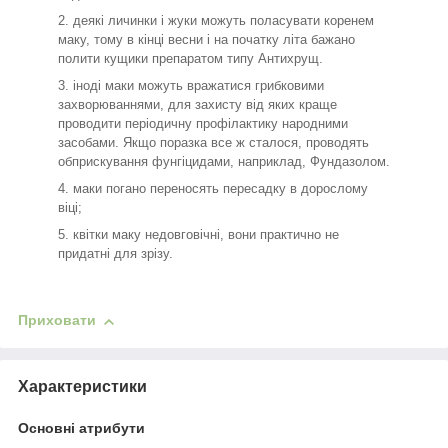
деякі личинки і жуки можуть поласувати коренем
маку, тому в кінці весни і на початку літа бажано
полити кущики препаратом типу Антихрущ.
іноді маки можуть вражатися грибковими
захворюваннями, для захисту від яких краще
проводити періодичну профілактику народними
засобами. Якщо поразка все ж сталося, проводять
обприскування фунгіцидами, наприклад, Фундазолом.
маки погано переносять пересадку в дорослому
віці;
квітки маку недовговічні, вони практично не
придатні для зрізу.
Приховати
Характеристики
Основні атрибути