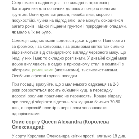
Східні маки в садівництві – не складні в агротехніці
багаторічники для сонячних ділянок з помірно вологим
грунтом. Вони дуже витривалі, невибагливі, морозо і
посухостійкі, чуйна на підгодівлю, але можуть обходитися
багато років і бідної піщаним грунтом і природними опадами,
як мало б їх не було.
Селекція східних маків ведеться досить давно. Нові сорти і
за формою, і за кольором, і за розмірами квіток так сильно
відрізняються від стандартного вигляду червоного маку, що
іноді у них і мак то складно розпізнати. У дизайні східні маки
добре виглядають в садах в природному стилі в компанії з
айстрами,
ромашками
(нивяниками), тысячелистниками.
Особливо ефектні групові посадки.
При посадці врахуйте, що з маленького саджанця за 2-3
роки розростеться досить об'ємний кущ, а пересадку
дорослі рослини практично не переносять. Краще відразу
при посадці зберігати відстань між кущами близько 70-80
див, а порожній простір в перші роки заповнювати
однорічниками.
Опис сорту Queen Alexandra (Королева
Олександра):
У сорту Королева Олександра квітки прості, близько 18 див.