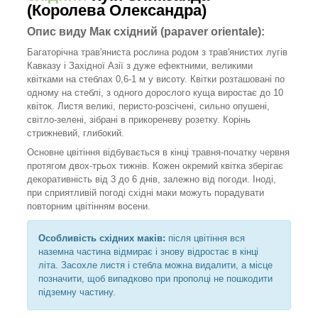
(Королева Олександра)
Опис виду Мак східний (papaver orientale):
Багаторічна трав'яниста рослина родом з трав'янистих лугів
Кавказу і Західної Азії з дуже ефектними, великими
квітками на стеблах 0,6-1 м у висоту. Квітки розташовані по
одному на стеблі, з одного дорослого куща виростає до 10
квіток. Листя великі, перисто-розсічені, сильно опушені,
світло-зелені, зібрані в прикореневу розетку. Корінь
стрижневий, глибокий.
Основне цвітіння відбувається в кінці травня-початку червня
протягом двох-трьох тижнів. Кожен окремий квітка зберігає
декоративність від 3 до 6 днів, залежно від погоди. Іноді,
при сприятливій погоді східні маки можуть порадувати
повторним цвітінням восени.
Особливість східних маків:
після цвітіння вся
наземна частина відмирає і знову відростає в кінці
літа. Засохле листя і стебла можна видалити, а місце
позначити, щоб випадково при прополці не пошкодити
підземну частину.