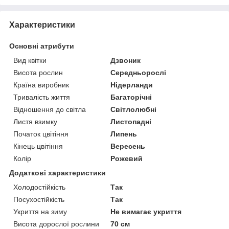
Характеристики
Основні атрибути
Вид квітки
Дзвоник
Висота рослин
Середньорослі
Країна виробник
Нідерланди
Тривалість життя
Багаторічні
Відношення до світла
Світлолюбні
Листя взимку
Листопадні
Початок цвітіння
Липень
Кінець цвітіння
Вересень
Колір
Рожевий
Додаткові характеристики
Холодостійкість
Так
Посухостійкість
Так
Укриття на зиму
Не вимагає укриття
Висота дорослої рослини
70 см