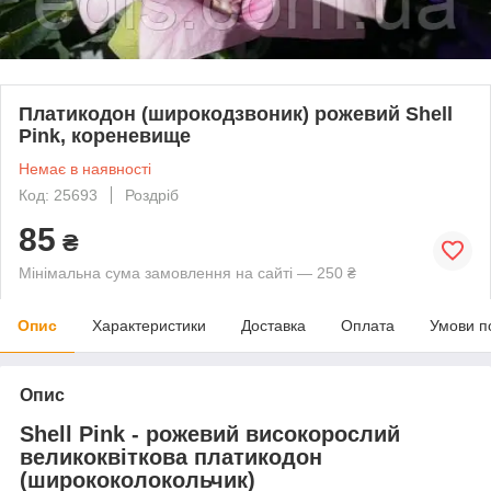
Платикодон (широкодзвоник) рожевий Shell
Pink, кореневище
Немає в наявності
Код: 25693
Роздріб
85
₴
Мінімальна сума замовлення на сайті — 250 ₴
Опис
Характеристики
Доставка
Оплата
Умови п
Опис
Shell Pink - рожевий високорослий
великоквіткова платикодон
(ширококолокольчик)