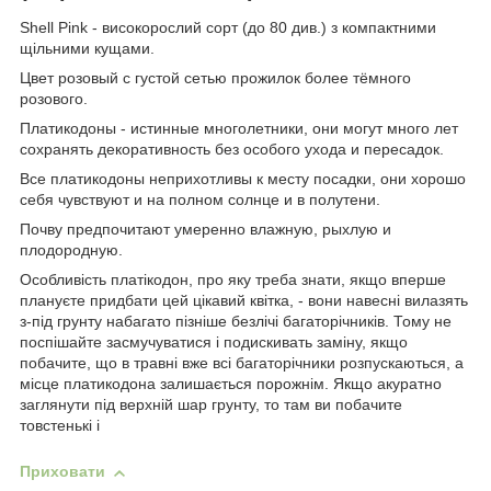
Shell Pink - високорослий сорт (до 80 див.) з компактними
щільними кущами.
Цвет розовый с густой сетью прожилок более тёмного
розового.
Платикодоны - истинные многолетники, они могут много лет
сохранять декоративность без особого ухода и пересадок.
Все платикодоны неприхотливы к месту посадки, они хорошо
себя чувствуют и на полном солнце и в полутени.
Почву предпочитают умеренно влажную, рыхлую и
плодородную.
Особливість платікодон, про яку треба знати, якщо вперше
плануєте придбати цей цікавий квітка, - вони навесні вилазять
з-під грунту набагато пізніше безлічі багаторічників. Тому не
поспішайте засмучуватися і подискивать заміну, якщо
побачите, що в травні вже всі багаторічники розпускаються, а
місце платикодона залишається порожнім. Якщо акуратно
заглянути під верхній шар грунту, то там ви побачите
товстенькі і
Приховати