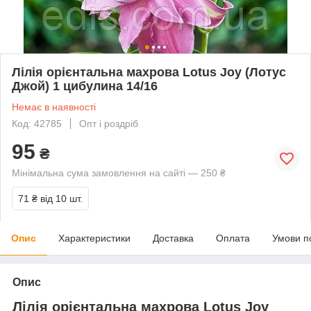
Лілія орієнтальна махрова Lotus Joy (Лотус
Джой) 1 цибулина 14/16
Немає в наявності
Код: 42785
Опт і роздріб
95
₴
Мінімальна сума замовлення на сайті — 250 ₴
71 ₴
від 10 шт.
Опис
Характеристики
Доставка
Оплата
Умови п
Опис
Лілія орієнтальна махрова Lotus Joy