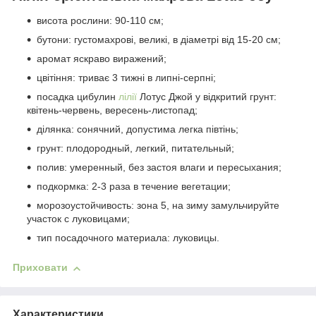
висота рослини: 90-110 см;
бутони: густомахрові, великі, в діаметрі від 15-20 см;
аромат яскраво виражений;
цвітіння: триває 3 тижні в липні-серпні;
посадка цибулин
лілії
Лотус Джой у відкритий грунт:
квітень-червень, вересень-листопад;
ділянка: сонячний, допустима легка півтінь;
грунт: плодородный, легкий, питательный;
полив: умеренный, без застоя влаги и пересыхания;
подкормка: 2-3 раза в течение вегетации;
морозоустойчивость: зона 5, на зиму замульчируйте
участок с луковицами;
тип посадочного материала: луковицы.
Приховати
Характеристики