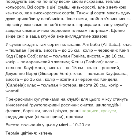
порадують вас на початку весни своїм яскравим, теплим
кольором. Всі сорти з цієї суміші низькорослі, але з великою
квыткою, як у високорослих сортів. Також ці сорти мають одну
дуже привабливу особливість: їхнє листя, щойно з'явившись з-
під снігу, вже саме по собі оживить і прикрасить вашу клумбу
завдяки симпатичним бордовим плямам і штрихам. Щойно
зійде сніг, а ваша клумба вже виглядатиме жвавою.
У суміш входять такі сорти тюльпанів: Алі Баба (Ali Baba): клас
– тюльпан Грейга, висота – до 15 см., колір – червоний; Кейп
Код (Cape Cod): клас – тюльпан Грейга, висота – до 16 см.,
колір – помаранчевий з жовтим; Фешн (Fashion): клас –
тюльпан Кауфмана, висота – до 15 см., колір – рожевий;
Джузеппе Верді (Giuseppe Verdi): клас – тюльпан Кауфмана,
висота – до 15 см., колір – жовтий з червоним; Кандела
(Candela): клас – тюльпан Фостера, висота 20 см., колір –
жовтий.
Прекрасними супутниками на клумбі для цього міксу стануть
вічнозелені ґрунтопокривні рослини: очитки, шилоподібні
флокси, барвінки, ясла і різуха, ранні
нарциси
,
крокуси
,
іридодиктіуми (сітчасті іриси), проліски.
Висота тюльпанів у цьому міксі – 10-20 см.
Термін цвітіння: квітень