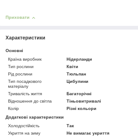
Приховати
Характеристики
Основні
Країна виробник
Нідерланди
Тип рослини
Квіти
Рід рослини
Тюльпан
Тип посадкового
Цибулини
матеріалу
Тривалість життя
Багаторічні
Відношення до світла
Тіньовитривалі
Колір
Різні кольори
Додаткові характеристики
Холодостійкість
Так
Укриття на зиму
Не вимагає укриття