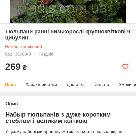
Тюльпани ранні низькорослі крупноквіткові 9
цибулин
Немає в наявності
Код: 30083-9
Роздріб
269
₴
Опис
Характеристики
Доставка
Оплата
Умови п
Опис
Набыр тюльпанів з дуже коротким
стеблом і великим квіткою
У цьому наборі ми пропонуємо кілька сортів тюльпанів, які