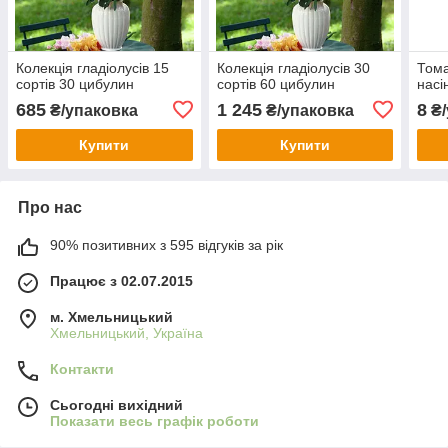
Колекція гладіолусів 15
Колекція гладіолусів 30
Тома
сортів 30 цибулин
сортів 60 цибулин
насі
685
1 245
8
₴/упаковка
₴/упаковка
₴/
Купити
Купити
Про нас
90% позитивних з 595 відгуків за рік
Працює з 02.07.2015
м. Хмельницький
Хмельницький, Україна
Контакти
Сьогодні вихідний
Показати весь графік роботи