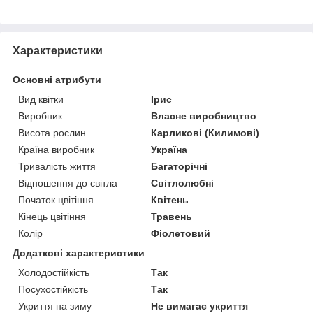
Характеристики
Основні атрибути
Вид квітки
Ірис
Виробник
Власне виробництво
Висота рослин
Карликові (Килимові)
Країна виробник
Україна
Тривалість життя
Багаторічні
Відношення до світла
Світлолюбні
Початок цвітіння
Квітень
Кінець цвітіння
Травень
Колір
Фіолетовий
Додаткові характеристики
Холодостійкість
Так
Посухостійкість
Так
Укриття на зиму
Не вимагає укриття