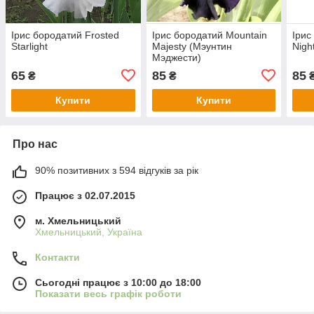
Ірис бородатий Frosted
Ірис бородатий Mountain
Ірис
Starlight
Majesty (Мэунтин
Nigh
Мэджести)
65
85
85
₴
₴
Купити
Купити
Про нас
90% позитивних з 594 відгуків за рік
Працює з 02.07.2015
м. Хмельницький
Хмельницький, Україна
Контакти
Сьогодні працює з 10:00 до 18:00
Показати весь графік роботи