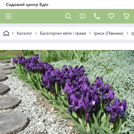
Садовий центр Едіс
Каталог
Багаторічні квіти і трави
Іриси (Півники)
І