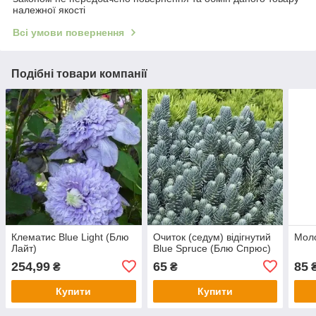
належної якості
Всі умови повернення
Подібні товари компанії
Клематис Blue Light (Блю
Очиток (седум) відігнутий
Мол
Лайт)
Blue Spruce (Блю Спрюс)
254,99
65
85
₴
₴
Купити
Купити