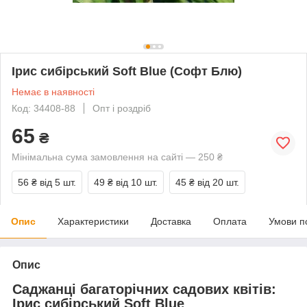
Ірис сибірський Soft Blue (Софт Блю)
Немає в наявності
Код: 34408-88
Опт і роздріб
65
₴
Мінімальна сума замовлення на сайті — 250 ₴
56 ₴
від 5 шт.
49 ₴
від 10 шт.
45 ₴
від 20 шт.
Опис
Характеристики
Доставка
Оплата
Умови п
Опис
Саджанці багаторічних садових квітів:
Ірис сибірський Soft Blue