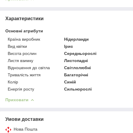
Характеристики
Основні атрибути
Країна виробник
Нідерланди
Вид квітки
Ірис
Висота рослин
Середньорослі
Листя взимку
Листопадні
Відношення до світла
Світлолюбні
Тривалість життя
Багаторічні
Колір
Синій
Енергія росту
Сильнорослі
Приховати
Умови доставки
Нова Пошта