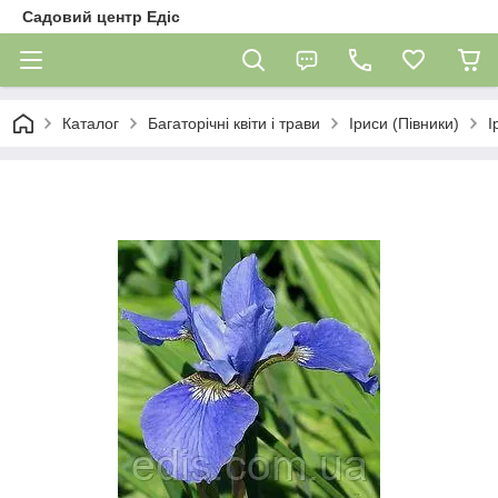
Садовий центр Едіс
Каталог
Багаторічні квіти і трави
Іриси (Півники)
І