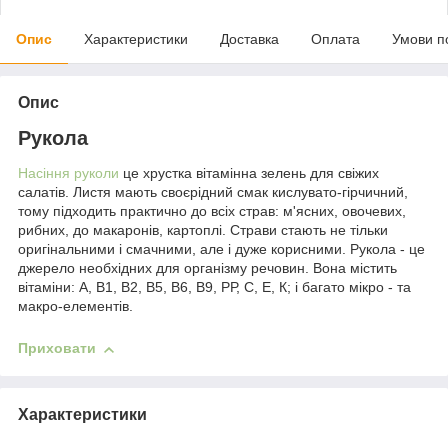
Опис
Характеристики
Доставка
Оплата
Умови п
Опис
Рукола
Насіння руколи
це хрустка вітамінна зелень для свіжих
салатів. Листя мають своєрідний смак кислувато-гірчичний,
тому підходить практично до всіх страв: м'ясних, овочевих,
рибних, до макаронів, картоплі. Страви стають не тільки
оригінальними і смачними, але і дуже корисними. Рукола - це
джерело необхідних для організму речовин. Вона містить
вітаміни: А, В1, В2, В5, В6, В9, РР, С, Е, К; і багато мікро - та
макро-елементів.
Приховати
Характеристики