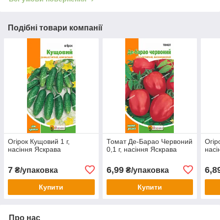
Подібні товари компанії
Огірок Кущовий 1 г,
Томат Де-Барао Червоний
Огір
насіння Яскрава
0,1 г, насіння Яскрава
насі
7
6,99
6,8
₴/упаковка
₴/упаковка
Купити
Купити
Про нас