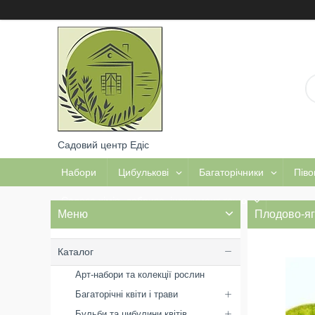
Садовий центр Едіс
Набори
Цибулькові
Багаторічники
Піво
Садова хімія, добрива, інструмент тощо
Плодово-яг
Каталог
Арт-набори та колекції рослин
Багаторічні квіти і трави
Бульби та цибулини квітів