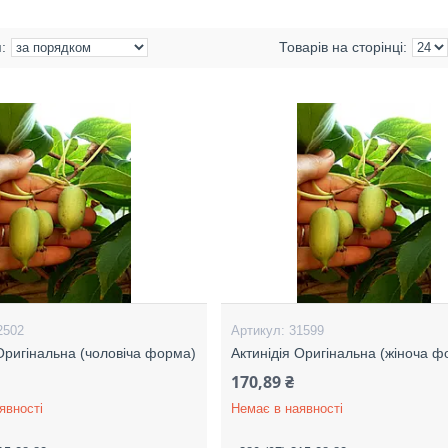
2502
31599
 Оригінальна (чоловіча форма)
Актинідія Оригінальна (жіноча 
170,89 ₴
явності
Немає в наявності