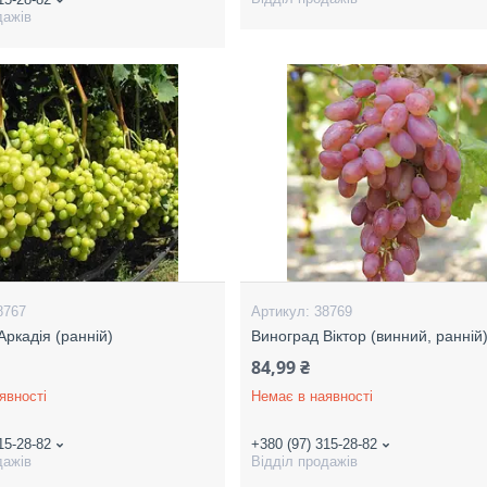
дажів
8767
38769
Аркадія (ранній)
Виноград Віктор (винний, ранній
84,99 ₴
явності
Немає в наявності
15-28-82
+380 (97) 315-28-82
дажів
Відділ продажів