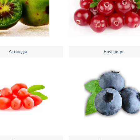
Актинідія
Брусниця