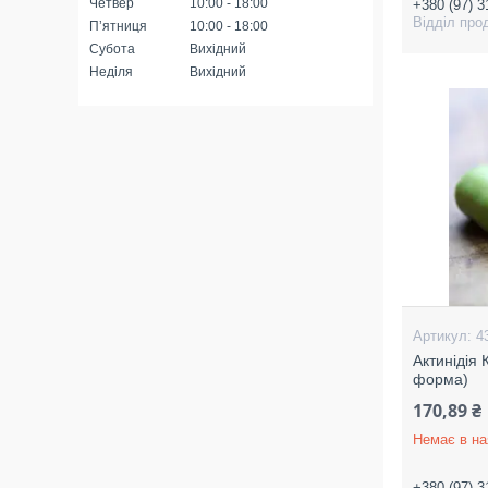
Четвер
10:00
18:00
+380 (97) 3
Відділ про
Пʼятниця
10:00
18:00
Субота
Вихідний
Неділя
Вихідний
4
Актинідія 
форма)
170,89 ₴
Немає в на
+380 (97) 3