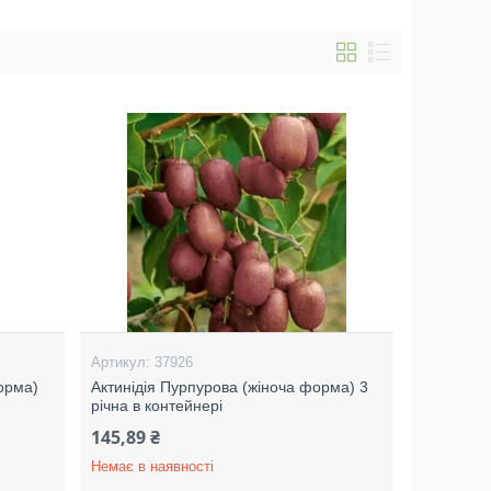
37926
форма)
Актинідія Пурпурова (жіноча форма) 3
річна в контейнері
145,89 ₴
Немає в наявності