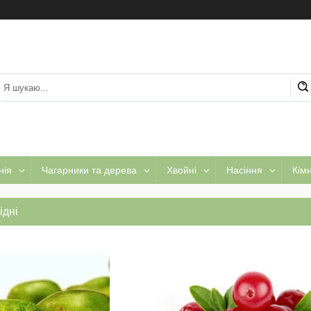
нія
Чагарники та дерева
Хвойні
Насіння
Кім
ідні