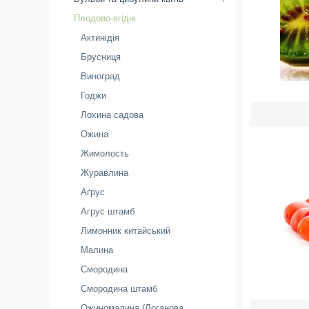
Плодово-ягідні
Актинідія
Брусниця
Виноград
Годжи
Лохина садова
Ожина
Жимолость
Журавлина
Аґрус
Агрус штамб
Лимонник китайський
Малина
Смородина
Смородина штамб
Ожиномалина (Логанова