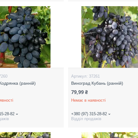
7260
37261
Кодрянка (ранній)
Виноград Кубань (ранній)
79,99 ₴
явності
Немає в наявності
15-28-82
+380 (97) 315-28-82
дажів
Відділ продажів