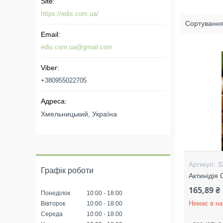
https://edis.com.ua/
edis.com.ua@gmail.com
+380955022705
Хмельницький, Україна
3
Графік роботи
Актинідія
165,89 ₴
Понеділок
10:00
18:00
Немає в на
Вівторок
10:00
18:00
Середа
10:00
18:00