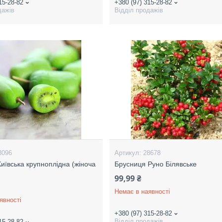
15-28-82
+380 (97) 315-28-82
дажів
Відділ продажів
3096
28678
Київська крупноплідна (жіноча
Брусниця Руно Білявське
99,99 ₴
Немає в наявності
явності
+380 (97) 315-28-82
Відділ продажів
15-28-82