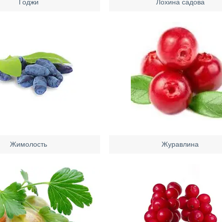
Годжи
Лохина садова
Жимолость
Журавлина