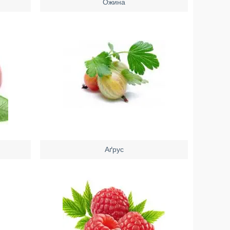
Ожина
Аґрус