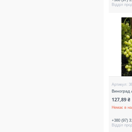
Відділ про
3
Виноград 
127,89 ₴
Немає в на
+380 (97) 3
Відділ про