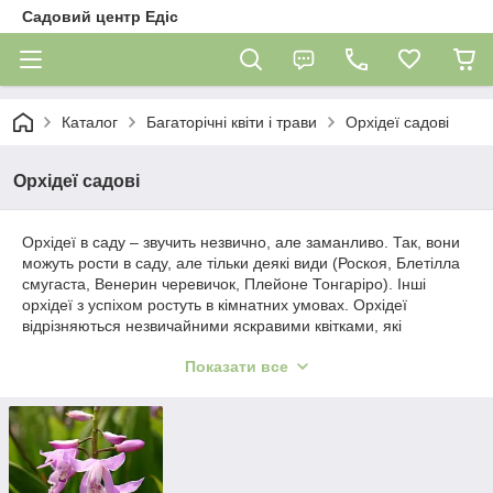
Садовий центр Едіс
Каталог
Багаторічні квіти і трави
Орхідеї садові
Орхідеї садові
Орхідеї в саду – звучить незвично, але заманливо. Так, вони
можуть рости в саду, але тільки деякі види (Роскоя, Блетілла
смугаста, Венерин черевичок, Плейоне Тонгаріро). Інші
орхідеї з успіхом ростуть в кімнатних умовах. Орхідеї
відрізняються незвичайними яскравими квітками, які
виглядають як штучні. Це справжня екзотика.
Показати все
Кожен вид має свої особливості.
Наприклад, Венерин черевичок (Ціпріпедіум) цвіте навесні.
Квіти мають незвичайну форму, що нагадує черевичок.
Верхній чашолисток і пелюстки абсолютно білі. Губа має
білий базовий колір і пронизана пурпурно-рожевим
смугастим візерунком.