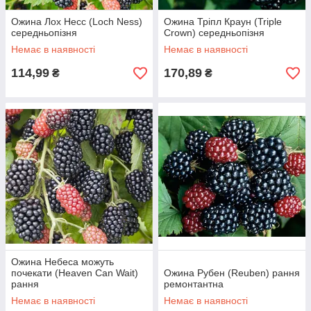
Ожина Лох Несс (Loch Ness)
Ожина Тріпл Краун (Triple
середньопізня
Crown) середньопізня
Немає в наявності
Немає в наявності
114,99
170,89
₴
₴
Ожина Небеса можуть
почекати (Heaven Can Wait)
Ожина Рубен (Reuben) рання
рання
ремонтантна
Немає в наявності
Немає в наявності