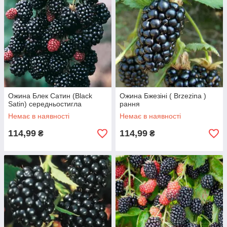
Ожина Блек Сатин (Black
Ожина Бжезіні ( Brzezina )
Satin) середньостигла
рання
Немає в наявності
Немає в наявності
114,99
114,99
₴
₴