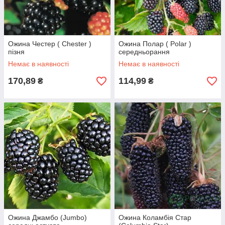
Ожина Честер ( Chester )
Ожина Полар ( Polar )
пізня
середньорання
Немає в наявності
Немає в наявності
170,89
114,99
₴
₴
Ожина Джамбо (Jumbo)
Ожина Коламбія Стар