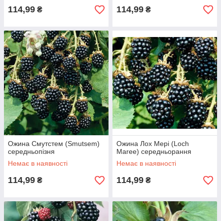
114,99
114,99
₴
₴
Ожина Смутстем (Smutsem)
Ожина Лох Мері (Loch
середньопізня
Maree) середньорання
Немає в наявності
Немає в наявності
114,99
114,99
₴
₴