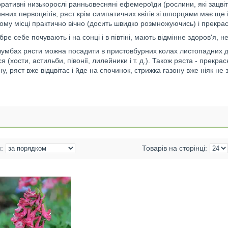
ративні низькорослі ранньовесняні ефемероїди (рослини, які зацвітаю
нних первоцвітів, ряст крім симпатичних квітів зі шпорцами має ще
ому місці практично вічно (досить швидко розмножуючись) і прекрас
ре себе почувають і на сонці і в півтіні, мають відмінне здоров'я, 
клумбах рясти можна посадити в пристовбурних колах листопадних де
 (хости, астильби, півонії, лилейники і т. д.). Також ряста - прекра
ну, ряст вже відцвітає і йде на спочинок, стрижка газону вже ніяк не