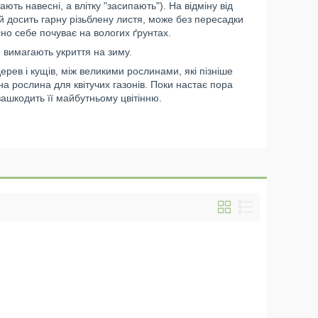
ть навесні, а влітку "засипають"). На відміну від
 й досить гарну різьблену листя, може без пересадки
но себе почуває на вологих ґрунтах.
не вимагають укриття на зиму.
рев і кущів, між великими рослинами, які пізніше
сна рослина для квітучих газонів. Поки настає пора
 зашкодить її майбутньому цвітінню.