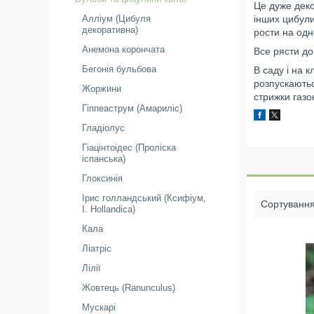
Це дуже деко
інших цибули
Алліум (Цибуля
декоративна)
рости на одн
Анемона корончата
Все рясти доб
Бегонія бульбова
В саду і на 
розпускаються
Жоржини
стрижки газо
Гіппеаструм (Амариліс)
Гладіолус
Гіацінтоідес (Проліска
іспанська)
Глоксинія
Ірис голландський (Ксифіум,
I. Hollandica)
Кала
Ліатріс
Лілії
Жовтець (Ranunculus)
Мускарі