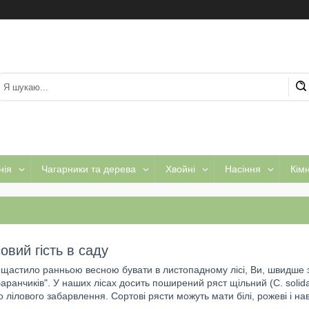
нія
Чагарники та дерева
Хвойні
Насіння
Кім
совий гість в саду
щастило ранньою весною бувати в листопадному лісі, Ви, швидше
аранчиків". У наших лісах досить поширений ряст щільний (С. solida),
 лілового забарвлення. Сортові рясти можуть мати білі, рожеві і наві