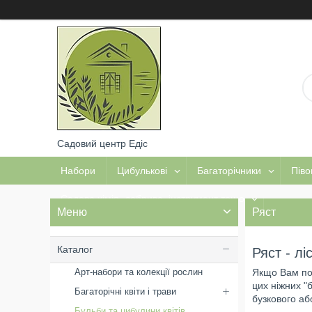
Садовий центр Едіс
Набори
Цибулькові
Багаторічники
Піво
Садова хімія, добрива, інструмент тощо
Ряст
Каталог
Ряст - лі
Якщо Вам по
Арт-набори та колекції рослин
цих ніжних "б
Багаторічні квіти і трави
бузкового або
Бульби та цибулини квітів