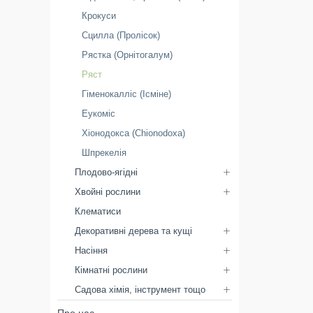
Крокуси
Сцилла (Пролісок)
Рястка (Орнітогалум)
Ряст
Гіменокалліс (Ісміне)
Еукоміс
Хіонодокса (Chionodoxa)
Шпрекелія
Плодово-ягідні
Хвойні рослини
Клематиси
Декоративні дерева та кущі
Насіння
Кімнатні рослини
Садова хімія, інструмент тощо