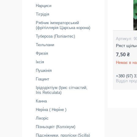
Нарциси
Тігрідія
Рябчик імператорський
(фрітіллярія Царська корона)
Тубероза (Поліантес)
9
Тюльпани
Ряст щіль
7,50 ₴
Фрезія
Іксія
Немає в на
Пушкінія
+380 (97) 3
Гіацинт
Відділ про
Ірідодіктіум (Ірис сітчастий,
Iris Reticulata)
Канна
Нері́на ( Нері́не )
Лікоріс
Пізньоцвіт (Колхікум)
Підсніжники, проліски (Scilla)