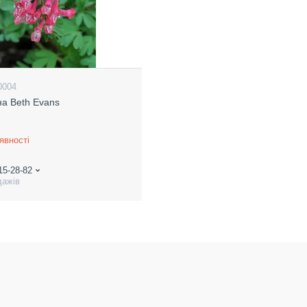
0004
на Beth Evans
явності
15-28-82
дажів