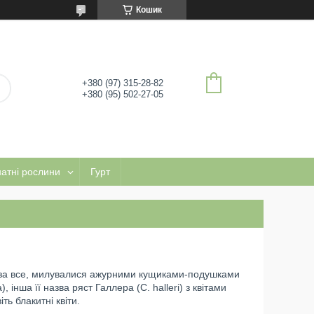
Кошик
+380 (97) 315-28-82
+380 (95) 502-27-05
натні рослини
Гурт
 за все, милувалися ажурними кущиками-подушками
 інша її назва ряст Галлера (С. halleri) з квітами
ть блакитні квіти.