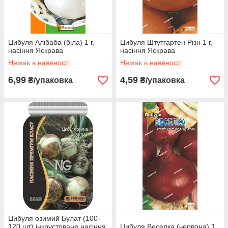
Цибуля Алібаба (біла) 1 г,
Цибуля Штутгартен Різн 1 г,
насіння Яскрава
насіння Яскрава
Немає в наявності
Немає в наявності
6,99
4,59
₴/упаковка
₴/упаковка
Цибуля озимий Булат (100-
120 шт) інкрустоване насіння
Цибуля Веселка (червона) 1