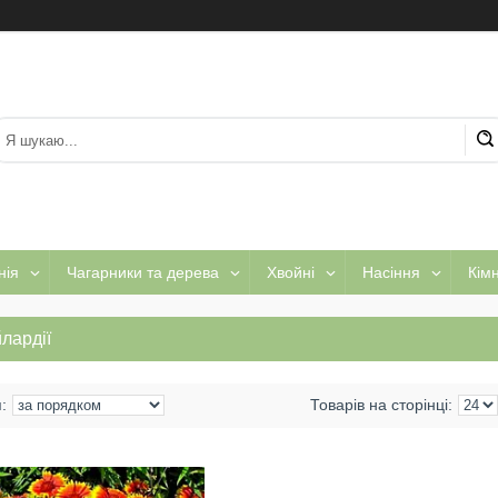
нія
Чагарники та дерева
Хвойні
Насіння
Кім
лардії