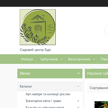
Садовий центр Едіс
Набори
Цибулькові
Багаторічники
Піво
Садова хімія, добрива, інструмент тощо
Насіння гай
Каталог
Арт-набори та колекції рослин
Багаторічні квіти і трави
Бульби та цибулини квітів