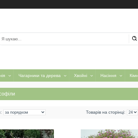
нія
Чагарники та дерева
Хвойні
Насіння
Кім
псофіли