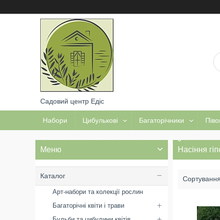
Садовий центр Едіс
Набори
Цибулькові
Багаторічники
Піво
Садова хімія, добрива, інструмент тощо
Насіння гі
Каталог
Арт-набори та колекції рослин
Багаторічні квіти і трави
Бульби та цибулини квітів