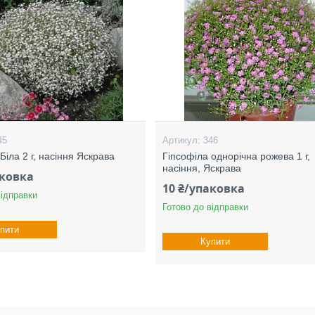
45
346
Біла 2 г, насіння Яскрава
Гіпсофіла однорічна рожева 1 г,
насіння, Яскрава
аковка
10 ₴/упаковка
відправки
Готово до відправки
пити
Купити