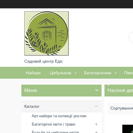
Садовий центр Едіс
Набори
Цибулькові
Багаторічники
Піво
Садова хімія, добрива, інструмент тощо
Насіння диг
Каталог
Арт-набори та колекції рослин
Багаторічні квіти і трави
Бульби та цибулини квітів