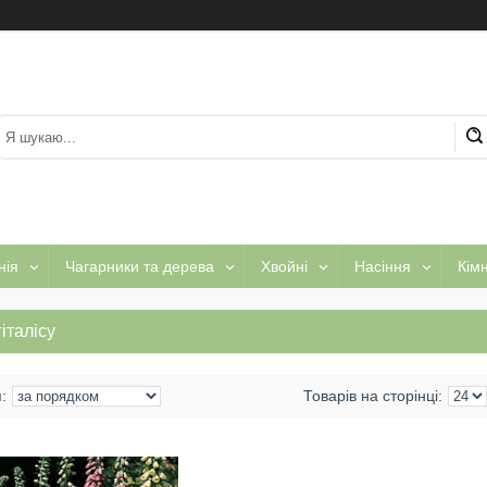
нія
Чагарники та дерева
Хвойні
Насіння
Кім
італісу