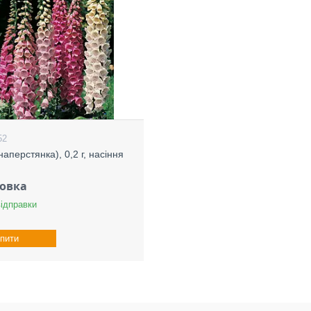
52
(наперстянка), 0,2 г, насіння
ковка
відправки
пити