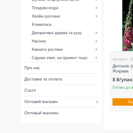
Плодово-ягідні
Хвойні рослини
Клематиси
Декоративні дерева та кущі
Насіння
Кімнатні рослини
Садова хімія, інструмент тощо
3
Дигіталіс 
Про нас
Яскрава
8 ₴/упа
Доставка та оплата
Готово до 
Статті
Оптовий магазин
Ку
Оптовый магазин