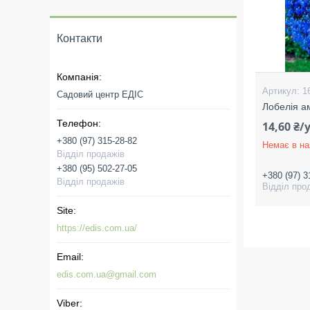
Контакти
1
Садовий центр ЕДІС
Лобелія а
14,60 ₴
+380 (97) 315-28-82
Немає в на
Відділ продажів
+380 (95) 502-27-05
+380 (97) 3
Відділ продажів
Відділ про
https://edis.com.ua/
edis.com.ua@gmail.com