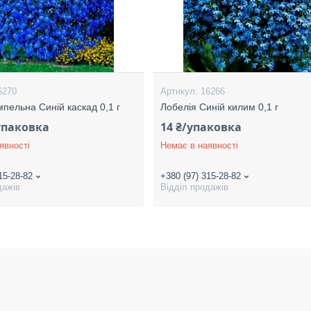
6270
16266
мпельна Синій каскад 0,1 г
Лобелія Синій килим 0,1 г
/упаковка
14 ₴/упаковка
явності
Немає в наявності
15-28-82
+380 (97) 315-28-82
дажів
Відділ продажів