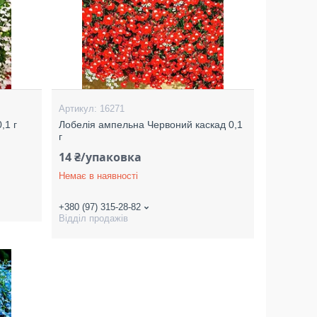
16271
,1 г
Лобелія ампельна Червоний каскад 0,1
г
14 ₴/упаковка
Немає в наявності
+380 (97) 315-28-82
Відділ продажів