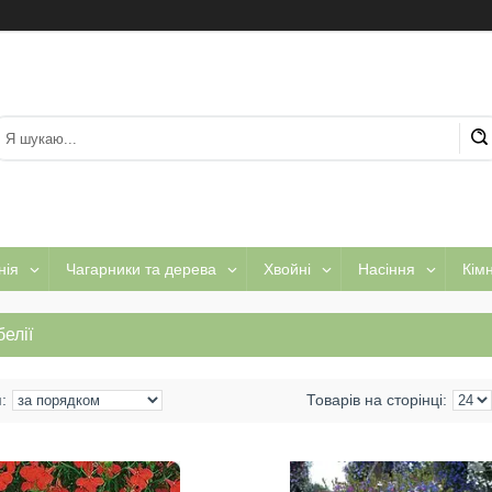
нія
Чагарники та дерева
Хвойні
Насіння
Кім
елії