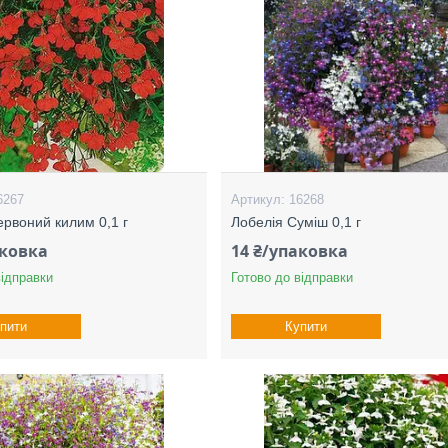
6267
16268
ервоний килим 0,1 г
Лобелія Суміш 0,1 г
аковка
14 ₴/упаковка
відправки
Готово до відправки
пити
Купити