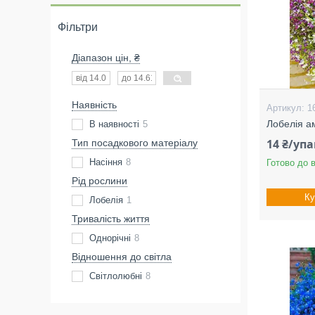
Фільтри
Діапазон цін, ₴
Наявність
1
Лобелія а
В наявності
5
14 ₴/уп
Тип посадкового матеріалу
Насіння
8
Готово до 
Рід рослини
Ку
Лобелія
1
Тривалість життя
Однорічні
8
Відношення до світла
Світлолюбні
8