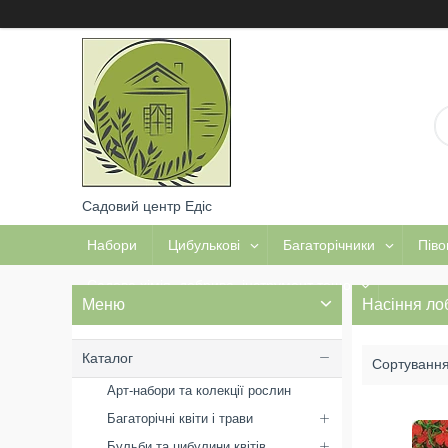
Садовий центр Едіс
Набори
Цибулькові
Багаторічники
Піво
Садова хімія, добрива, інструмент тощо
Насіння лоб
Каталог
Арт-набори та колекції рослин
Багаторічні квіти і трави
Бульби та цибулини квітів