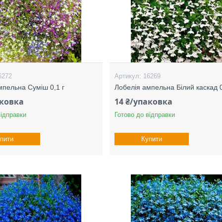
6272
16269
мпельна Суміш 0,1 г
Лобелія ампельна Білий каскад 0
аковка
14 ₴/упаковка
відправки
Готово до відправки
пити
Купити