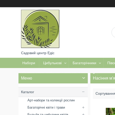
Садовий центр Едіс
Набори
Цибулькові
Багаторічники
Піво
Садова хімія, добрива, інструмент тощо
Насіння м'я
Каталог
Арт-набори та колекції рослин
Багаторічні квіти і трави
Бульби та цибулини квітів