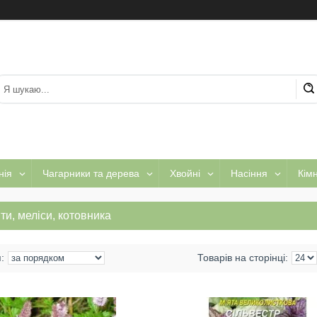
нія
Чагарники та дерева
Хвойні
Насіння
Кім
ти, меліси, котовника