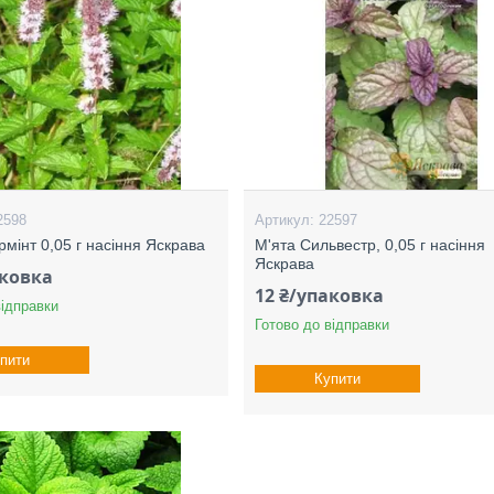
2598
22597
рмінт 0,05 г насіння Яскрава
М'ята Сильвестр, 0,05 г насіння
Яскрава
аковка
12 ₴/упаковка
відправки
Готово до відправки
пити
Купити