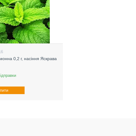
16
монна 0,2 г, насіння Яскрава
відправки
пити