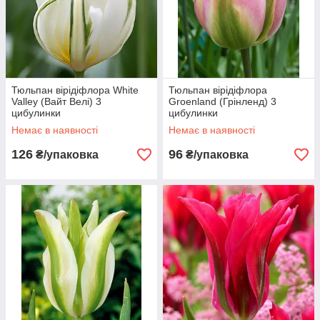
Тюльпан вірідіфлора White
Тюльпан вірідіфлора
Valley (Вайт Велі) 3
Groenland (Грінленд) 3
цибулинки
цибулинки
Немає в наявності
Немає в наявності
126
96
₴/упаковка
₴/упаковка