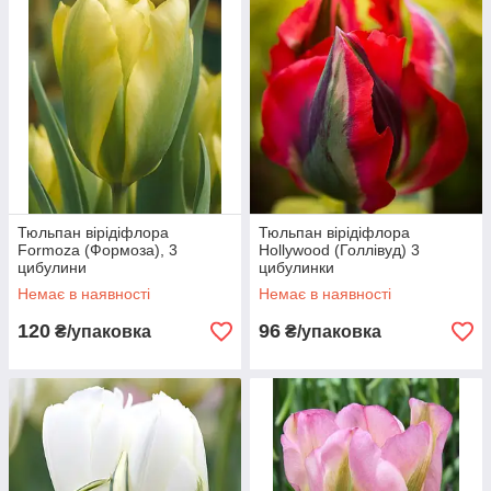
Тюльпан вірідіфлора
Тюльпан вірідіфлора
Formoza (Формоза), 3
Hollywood (Голлівуд) 3
цибулини
цибулинки
Немає в наявності
Немає в наявності
120
96
₴/упаковка
₴/упаковка