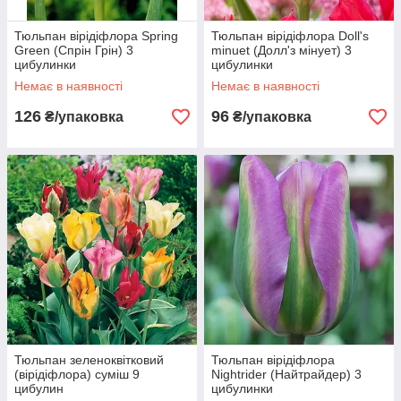
Тюльпан вірідіфлора Spring
Тюльпан вірідіфлора Doll's
Green (Спрін Грін) 3
minuet (Долл'з мінует) 3
цибулинки
цибулинки
Немає в наявності
Немає в наявності
126
96
₴/упаковка
₴/упаковка
Тюльпан зеленоквітковий
Тюльпан вірідіфлора
(вірідіфлора) суміш 9
Nightrider (Найтрайдер) 3
цибулин
цибулинки