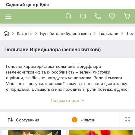
Садовий центр Едіс
Каталог
Бульби та цибулини квітів
Тюльпани
Тюль
Тюльпани Віридіфлора (зеленоквіткові)
Головна характеристика тюльпанів віридіфлора
(зеленоквіткових) та їх особливість – зелені листочки
оцвітини, які більше нагадують чашолистки. Зелені смужки
Viridiflora – результат селекції, тому всі тюльпани цього класу
є гібридами. Більшість із них походить з групи Котедж, від якої
вони отримали витривалість та габарити. Період цвітіння та
Показати все
розміри можуть незначно відрізнятись у різних сортів.
Тюльпани виридифлора дивовижно виглядають у букетах і в
природному оточенні на клумбах.
Сортування
0
Фільтри