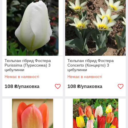
Тюльпан гібрид Фостера
Тюльпан гібрид Фостера
Purissima (Пуриссима) 3
Concerto (Концерто) 3
цибулинки
цибулинки
Немає в наявності
Немає в наявності
108
108
₴/упаковка
₴/упаковка