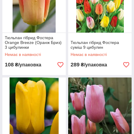
Тюльпан гібрид Фостера
Orange Breeze (Оранж Бриз)
Тюльпан гібрид Фостера
3 цибулинки
суміш 9 цибулин
Немає в наявності
Немає в наявності
108
289
₴/упаковка
₴/упаковка