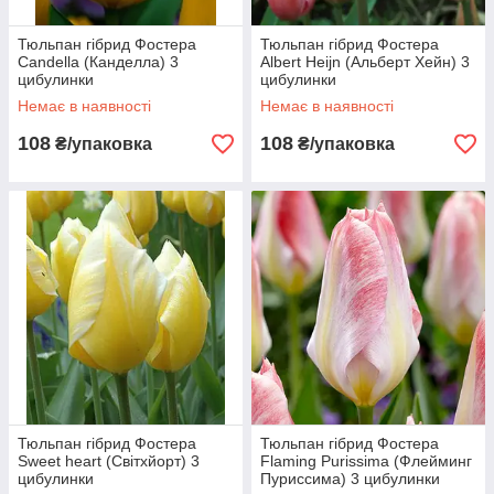
Тюльпан гібрид Фостера
Тюльпан гібрид Фостера
Candella (Канделла) 3
Albert Heijn (Альберт Хейн) 3
цибулинки
цибулинки
Немає в наявності
Немає в наявності
108
108
₴/упаковка
₴/упаковка
Тюльпан гібрид Фостера
Тюльпан гібрид Фостера
Sweet heart (Світхйорт) 3
Flaming Purissima (Флейминг
цибулинки
Пуриссима) 3 цибулинки