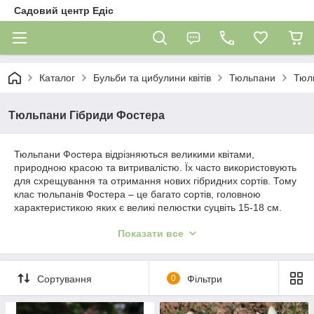
Садовий центр Едіс
Каталог
Бульби та цибулини квітів
Тюльпани
Тюл
Тюльпани Гібриди Фостера
Тюльпани Фостера відрізняються великими квітами,
природною красою та витривалістю. Їх часто використовують
для схрещування та отримання нових гібридних сортів. Тому
клас тюльпанів Фостера – це багато сортів, головною
характеристикою яких є великі пелюстки суцвіть 15-18 см.
Усі сорти тюльпанів Фостера відносяться до раннього періоду
Показати все
цвітіння. Насолоджуватися первоцвітами можна відразу після
того, як сходить сніг. Гібридні тюльпани Фостера
розпускаються вже у квітні, і ви можете розрахувати
Сортування
0
Фільтри
приблизно час цвітіння для створення флористичних
композицій на клумбі. Ці сорти також дуже популярні під час
весняних свят.